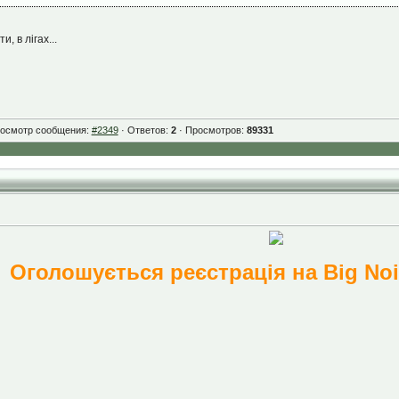
, в лігах...
осмотр сообщения:
#2349
· Ответов:
2
· Просмотров:
89331
Оголошується реєстрація на Big Noi