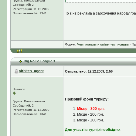
Группа: Пользователи
Сообщений: 2
Регистрация: 11.12.2009
То є нє реклама а заохочення народу грати
Пользователь №: 1341
Форум:
Чемпионаты и online чемпионаты
· Пр
Big NoiSe League 3
airbites_agent
Отправлено: 12.12.2009, 2:56
Новичок
Призовий фонд турніру:
Группа: Пользователи
Сообщений: 2
Місце - 300 грн.
Регистрация: 11.12.2009
Пользователь №: 1341
Місце - 200 грн.
Місце - 100 грн.
Для участі в турнірі необхідно
: