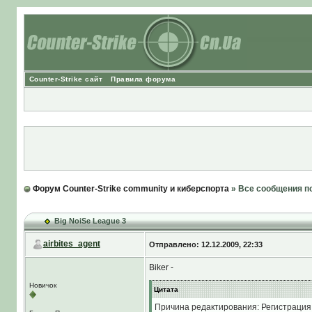
Counter-Strike сайт
Правила форума
Форум Counter-Strike community и киберспорта
» Все сообщения п
Big NoiSe League 3
airbites_agent
Отправлено: 12.12.2009, 22:33
Biker -
Новичок
Цитата
Причина редактирования: Регистрация