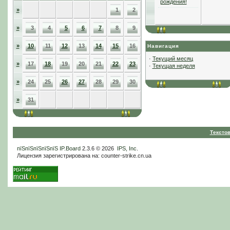
рождения!
»
1
2
»
3
4
5
6
7
8
9
»
10
11
12
13
14
15
16
Навигация
·
Текущий месяц
»
17
18
19
20
21
22
23
·
Текущая неделя
»
24
25
26
27
28
29
30
»
31
Тексто
пїЅпїЅпїЅпїЅпїЅ
IP.Board
2.3.6 © 2026
IPS, Inc
.
Лицензия зарегистрирована на: counter-strike.cn.ua