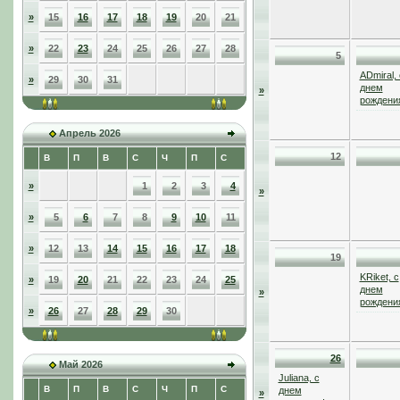
»
15
16
17
18
19
20
21
»
22
23
24
25
26
27
28
5
ADmiral, 
»
29
30
31
днем
»
рождени
Апрель 2026
12
В
П
В
С
Ч
П
С
»
1
2
3
4
»
»
5
6
7
8
9
10
11
»
12
13
14
15
16
17
18
19
KRiket, с
»
19
20
21
22
23
24
25
днем
»
рождени
»
26
27
28
29
30
26
Май 2026
Juliana, с
В
П
В
С
Ч
П
С
днем
»