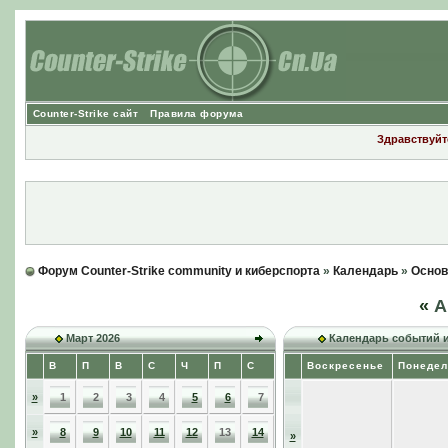
Counter-Strike сайт
Правила форума
Здравствуйте
Форум Counter-Strike community и киберспорта
»
Календарь
»
Основ
«
А
Март 2026
Календарь событий 
В
П
В
С
Ч
П
С
Воскресенье
Понедел
»
1
2
3
4
5
6
7
»
8
9
10
11
12
13
14
»