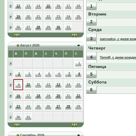
1
»
12
13
14
15
16
17
18
Вторник
»
19
20
21
22
23
24
25
2
»
26
27
28
29
30
31
Среда
3
narcoalco, с днем ро
Август 2026
Четверг
В
П
В
С
Ч
П
С
4
TerroR, с днем рожде
»
1
Пятница
5
»
2
3
4
5
6
7
8
Суббота
10
11
12
13
14
15
»
9
6
»
16
17
18
19
20
21
22
»
23
24
25
26
27
28
29
»
30
31
Сентябрь 2026