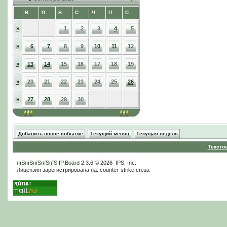
В
П
В
С
Ч
П
С
»
1
2
3
4
5
»
6
7
8
9
10
11
12
»
13
14
15
16
17
18
19
»
20
21
22
23
24
25
26
»
27
28
29
30
Добавить новое событие
Текущий месяц
Текущая неделя
Тексто
пїЅпїЅпїЅпїЅпїЅ
IP.Board
2.3.6 © 2026
IPS, Inc
.
Лицензия зарегистрирована на: counter-strike.cn.ua