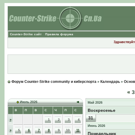
Counter-Strike сайт
Правила форума
Здравствуйте
Форум Counter-Strike community и киберспорта
»
Календарь
»
Основ
«
3
Июль 2026
Май 2026
Воскресенье
В
П
В
С
Ч
П
С
31
»
1
2
3
4
Июнь 2026
»
5
6
7
8
9
10
11
Понедельник