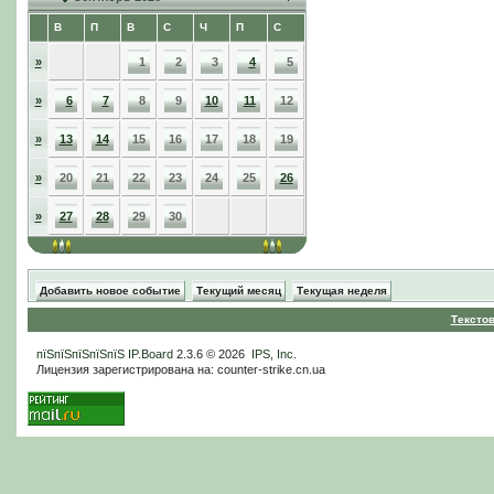
В
П
В
С
Ч
П
С
»
1
2
3
4
5
»
6
7
8
9
10
11
12
»
13
14
15
16
17
18
19
»
20
21
22
23
24
25
26
»
27
28
29
30
Добавить новое событие
Текущий месяц
Текущая неделя
Тексто
пїЅпїЅпїЅпїЅпїЅ
IP.Board
2.3.6 © 2026
IPS, Inc
.
Лицензия зарегистрирована на: counter-strike.cn.ua