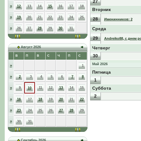
27
»
12
13
14
15
16
17
18
Вторник
»
19
20
21
22
23
24
25
28
Именинников: 2
»
26
27
28
29
30
31
Среда
29
Andreiko88, с днем 
Август 2026
Четверг
30
В
П
В
С
Ч
П
С
Май 2026
»
1
Пятница
»
2
3
4
5
6
7
8
1
9
11
12
13
14
15
Суббота
»
10
2
»
16
17
18
19
20
21
22
»
23
24
25
26
27
28
29
»
30
31
Сентябрь 2026