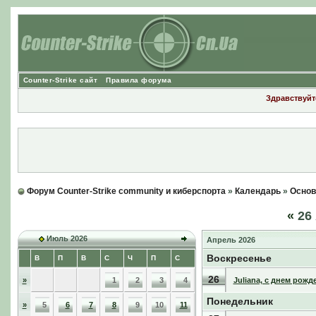
Counter-Strike сайт
Правила форума
Здравствуйте
Форум Counter-Strike community и киберспорта
»
Календарь
»
Основ
«
26 
Июль 2026
Апрель 2026
Воскресенье
В
П
В
С
Ч
П
С
26
»
1
2
3
4
Juliana, с днем рожд
Понедельник
»
5
6
7
8
9
10
11