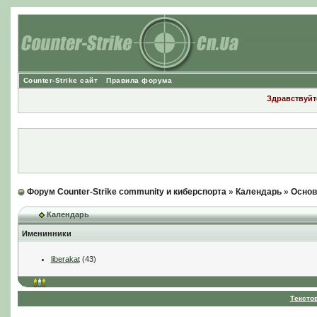
Counter-Strike сайт
Правила форума
Здравствуйте
Форум Counter-Strike community и киберспорта
»
Календарь
»
Основ
Календарь
Именинники
liberakat
(43)
Тексто