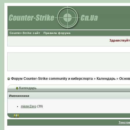
Counter-Strike сайт
Правила форума
Здравствуйте
Форум Counter-Strike community и киберспорта
»
Календарь
»
Основ
Календарь
Именинники
misterZero
(39)
Тексто