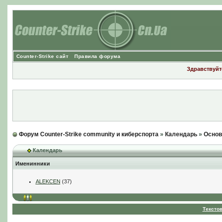
Counter-Strike сайт
Правила форума
Здравствуйте
Форум Counter-Strike community и киберспорта
»
Календарь
»
Основ
Календарь
Именинники
ALEKCEN
(37)
Тексто