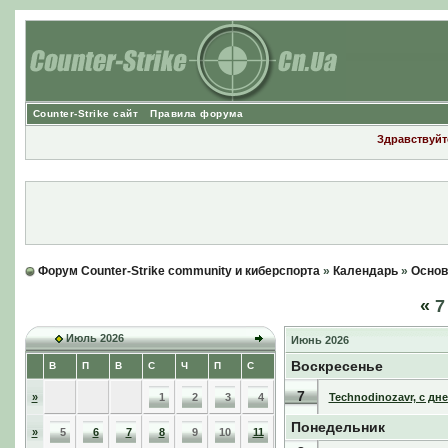
Counter-Strike сайт
Правила форума
Здравствуйте
Форум Counter-Strike community и киберспорта
»
Календарь
»
Основ
«
7
Июль 2026
Июнь 2026
Воскресенье
В
П
В
С
Ч
П
С
7
»
1
2
3
4
Technodinozavr, с дн
Понедельник
»
5
6
7
8
9
10
11