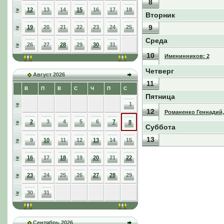
8
»
12
13
14
15
16
17
18
Вторник
9
»
19
20
21
22
23
24
25
Среда
»
26
27
28
29
30
31
10
Именинников: 2
Четверг
Август 2026
11
В
П
В
С
Ч
П
С
Пятница
»
1
12
Романенко Геннадий,
2
3
4
5
6
7
»
8
Суббота
13
»
9
10
11
12
13
14
15
»
16
17
18
19
20
21
22
»
23
24
25
26
27
28
29
»
30
31
Сентябрь 2026