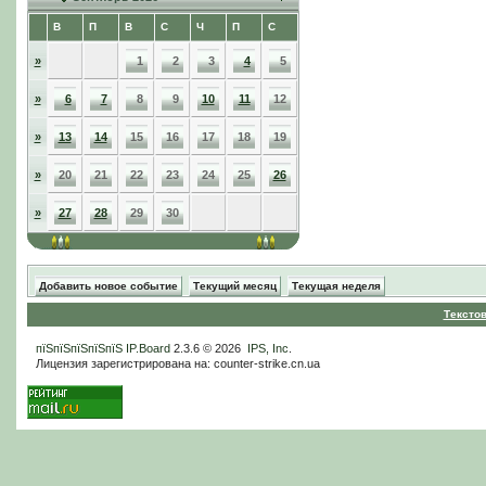
В
П
В
С
Ч
П
С
»
1
2
3
4
5
»
6
7
8
9
10
11
12
»
13
14
15
16
17
18
19
»
20
21
22
23
24
25
26
»
27
28
29
30
Добавить новое событие
Текущий месяц
Текущая неделя
Тексто
пїЅпїЅпїЅпїЅпїЅ
IP.Board
2.3.6 © 2026
IPS, Inc
.
Лицензия зарегистрирована на: counter-strike.cn.ua