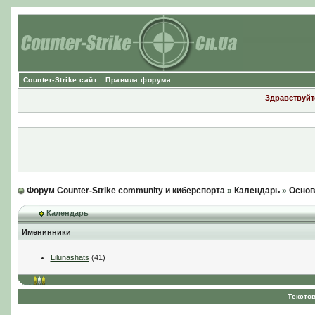
Counter-Strike сайт
Правила форума
Здравствуйте
Форум Counter-Strike community и киберспорта
»
Календарь
»
Основ
Календарь
Именинники
Lilunashats
(41)
Тексто