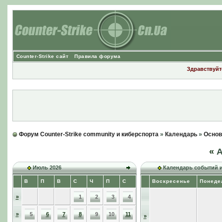
Counter-Strike сайт
Правила форума
Здравствуйте
Форум Counter-Strike community и киберспорта
»
Календарь
»
Основ
«
А
Июль 2026
Календарь событий 
В
П
В
С
Ч
П
С
Воскресенье
Понеде
»
1
2
3
4
»
5
6
7
8
9
10
11
»