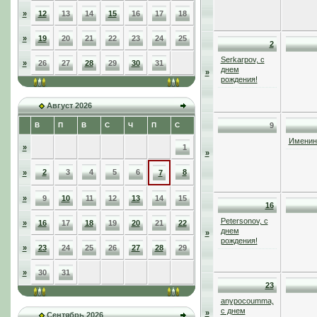
»
12
13
14
15
16
17
18
»
19
20
21
22
23
24
25
2
Serkarpov, с
»
26
27
28
29
30
31
днем
»
рождения!
Август 2026
В
П
В
С
Ч
П
С
9
Именинн
»
1
»
2
3
4
5
6
8
»
7
»
9
10
11
12
13
14
15
16
Petersonov, с
»
16
17
18
19
20
21
22
днем
»
рождения!
»
23
24
25
26
27
28
29
»
30
31
23
anypocoumma,
с днем
»
Сентябрь 2026