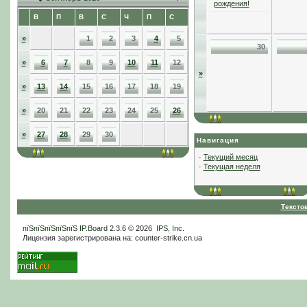
рождения!
В
П
В
С
Ч
П
С
»
1
2
3
4
5
30
»
6
7
8
9
10
11
12
»
»
13
14
15
16
17
18
19
»
20
21
22
23
24
25
26
»
27
28
29
30
Навигация
·
Текущий месяц
·
Текущая неделя
Тексто
пїЅпїЅпїЅпїЅпїЅ
IP.Board
2.3.6 © 2026
IPS, Inc
.
Лицензия зарегистрирована на: counter-strike.cn.ua