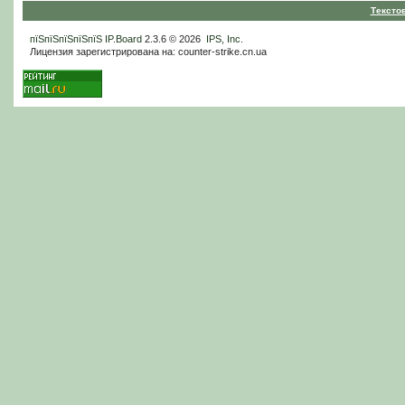
Тексто
пїЅпїЅпїЅпїЅпїЅ
IP.Board
2.3.6 © 2026
IPS, Inc
.
Лицензия зарегистрирована на: counter-strike.cn.ua