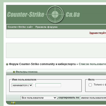
Counter-Strike сайт
Правила форума
Здравствуйте
Форум Counter-Strike community и киберспорта
» Список пользоват
Фильтры поиска
Имя пользователя
Фото
Только с 
, сортировать по