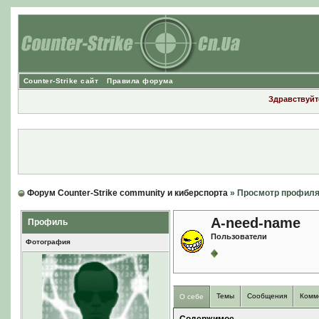
Counter-Strike сайт
Правила форума
Здравствуйте
Форум Counter-Strike community и киберспорта
» Просмотр профил
A-need-name
Профиль
Пользователи
Фотография
Темы
Сообщения
Комм
О себе