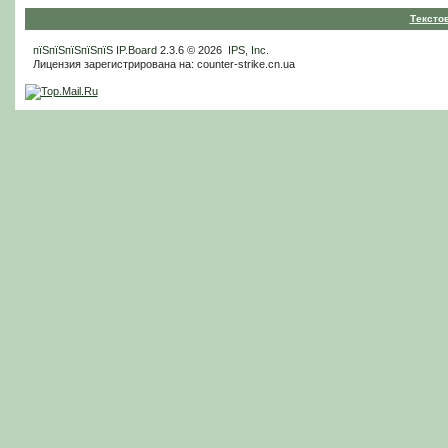
Тексто
пїЅпїЅпїЅпїЅпїЅ
IP.Board
2.3.6 © 2026
IPS, Inc
.
Лицензия зарегистрирована на: counter-strike.cn.ua