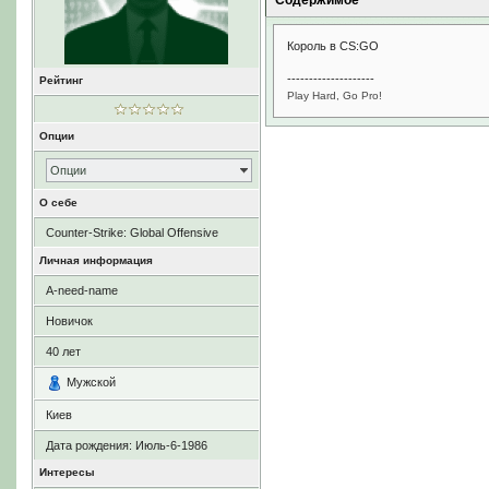
Содержимое
Король в CS:GO
--------------------
Рейтинг
Play Hard, Go Pro!
Опции
Опции
О себе
Counter-Strike: Global Offensive
Личная информация
A-need-name
Новичок
40
лет
Мужской
Киев
Дата рождения:
Июль-6-1986
Интересы