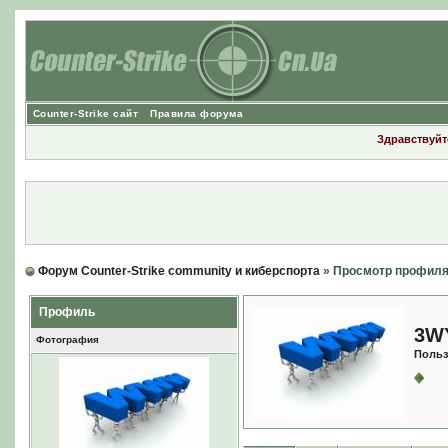
Counter-Strike сайт
Правила форума
Здравствуйте
Форум Counter-Strike community и киберспорта
» Просмотр профил
Профиль
3W
Фотография
Польз