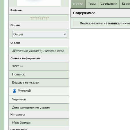
Темы
Сообщения
Комм
О себе
Рейтинг
Содержимое
Пользователь не написал ниче
Опции
Опции
О себе
3WYura не указал(а) ничего о себе.
Личная информация
3WYura
Новичок
Возраст не указан
Мужской
Чернигов
День рождения не указан
Интересы
Нет данных
Статистика