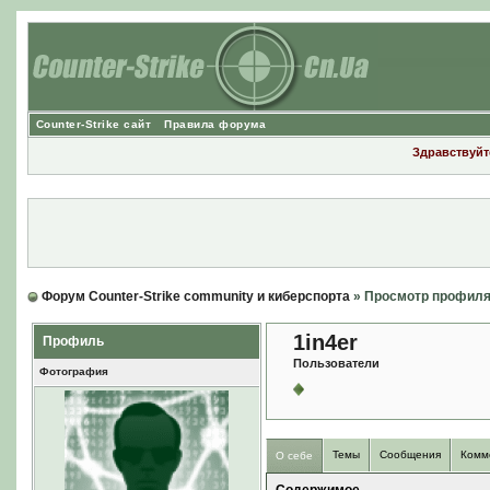
Counter-Strike сайт
Правила форума
Здравствуйте
Форум Counter-Strike community и киберспорта
» Просмотр профил
1in4er
Профиль
Пользователи
Фотография
Темы
Сообщения
Комм
О себе