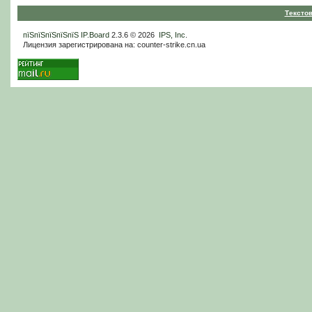
Тексто
пїЅпїЅпїЅпїЅпїЅ
IP.Board
2.3.6 © 2026
IPS, Inc
.
Лицензия зарегистрирована на: counter-strike.cn.ua