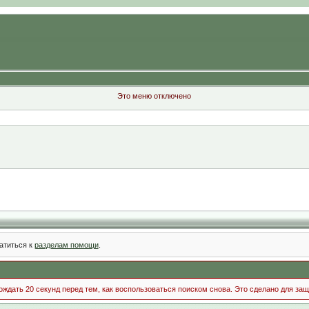
Это меню отключено
атиться к
разделам помощи
.
ждать 20 секунд перед тем, как воспользоваться поиском снова. Это сделано для защ