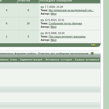
ем
Ответов
Последнее сообщение
7.7.2020, 21:04
4
8
Тема:
Мы переехали на выделенный сер...
Автор:
Biker
12.5.2014, 22:11
6
16
Тема:
Сообщения почты форума
Автор:
Biker
26.9.2008, 19:24
1
3
Тема:
Про наши интернет-магазины
Автор:
Biker
ановленные форумом cookies
·
Отметить все сообщения прочитанными
ивные темы
·
Администрация
·
Активные сегодня
·
Самые активные