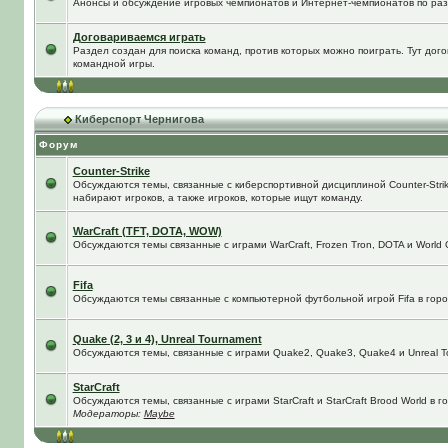
Анонсы и обсуждение игровых чемпионатов и Интернет-чемпионатов по ра
Договариваемся играть
Раздел создан для поиска команд, против которых можно поиграть. Тут до
командной игры.
Киберспорт Чернигова
Форум
Counter-Strike
Обсуждаются темы, связанные с киберспортивной дисциплиной Counter-Strik
набирают игроков, а также игроков, которые ищут команду.
WarCraft (TFT, DOTA, WOW)
Обсуждаются темы связанные с играми WarCraft, Frozen Tron, DOTA и World O
Fifa
Обсуждаются темы связанные с компьютерной футбольной игрой Fifa в город
Quake (2, 3 и 4), Unreal Tournament
Обсуждаются темы, связанные с играми Quake2, Quake3, Quake4 и Unreal T
StarCraft
Обсуждаются темы, связанные с играми StarCraft и StarCraft Brood World в 
Модераторы:
Maybe