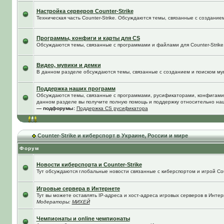
Настройка серверов Counter-Strike
Техническая часть Counter-Strike. Обсуждаются темы, связанные с создание
Программы, конфиги и карты для CS
Обсуждаются темы, связанные с программами и файлами для Counter-Strike
Видео, мувики и демки
В данном разделе обсуждаются темы, связанные с созданием и поиском муви
Поддержка наших программ
Обсуждаются темы, связанные с программами, русификаторами, конфигами
данном разделе вы получите полную помощь и поддержку относительно на
— подфорумы:
Поддержка CS русификатора
Counter-Strike и киберспорт в Украине, России и мире
Форум
Новости киберспорта и Counter-Strike
Тут обсуждаются глобальные новости связанные с киберспортом и игрой Coun
Игровые сервера в Интернете
Тут вы можете оставлять IP-адреса и хост-адреса игровых серверов в Интер
Модераторы:
МИХЕЙ
Чемпионаты и online чемпионаты