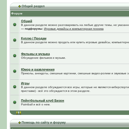
Общий раздел
Форум
Общий
В данном разделе можно разговаривать на любые другие темы, не указанны
— подфорумы:
Игровые девайсы и компьютерная техника
Куплю / Продам
В данном разделе можно продать или купить игровые девайсы, компьютерн
Фильмы и музыка
Обсуждение фильмов и музыки.
Юмор и развлечения
Приколы, анекдоты, смешные картинки, смешные видео-ролики и звуковые з
Игры
В данном разделе обсуждаются все игры, которые не являются киберспорти
приставки) - всё это обсуждается в этом разделе.
Пейнтбольный клуб Бизон
Paintball и всё о нем.
Помощь по сайту и форуму