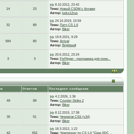
8.10.2012, 23:42
14
23
Тема:
Новый CSDM с ботами
Автор:
keks12rus
24.10.2019, 15:59
32
89
Тема:
Патч CS 1.6
Автор:
Biker
19.8.2021, 9:29
584
80
Тема:
Arrival
Автор:
Brightwell
20.6.2012, 23:24
3
3
Тема:
FixPinger - программа для пони...
Автор:
Biker
ем
Ответов
Последнее сообщение
4.2.2026, 1:36
49
88
Тема:
Counter-Strike 2
Автор:
Biker
8.12.2015, 17:38
35
51
Тема:
Чернигов CSS (v34)
Автор:
Biker
18.3.2012, 1:22
42
552
Тема:
Чемпионат по CS 1.6 "Giga-SDC ...