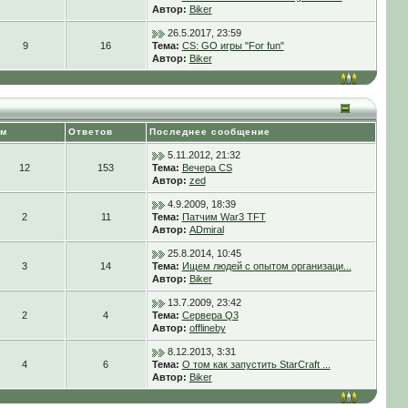
Автор:
Biker
26.5.2017, 23:59
9
16
Тема:
CS: GO игры "For fun"
Автор:
Biker
ем
Ответов
Последнее сообщение
5.11.2012, 21:32
12
153
Тема:
Вечера CS
Автор:
zed
4.9.2009, 18:39
2
11
Тема:
Патчим War3 TFT
Автор:
ADmiral
25.8.2014, 10:45
3
14
Тема:
Ищем людей с опытом организаци...
Автор:
Biker
13.7.2009, 23:42
2
4
Тема:
Сервера Q3
Автор:
offlineby
8.12.2013, 3:31
4
6
Тема:
О том как запустить StarCraft ...
Автор:
Biker