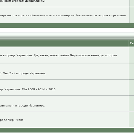
зличным игровым дисциплинам.
говариваются играть с обычными и online командами. Размещаются теории и принципы
Т
e в городе Чернигове. Тут, также, можно найти Черниговские команды, которые
f WarCraft в городе Чернигове.
е Чернигове. Fifa 2008 - 2014 и 2015.
ournament в городе Чернигове.
городе Чернигове.