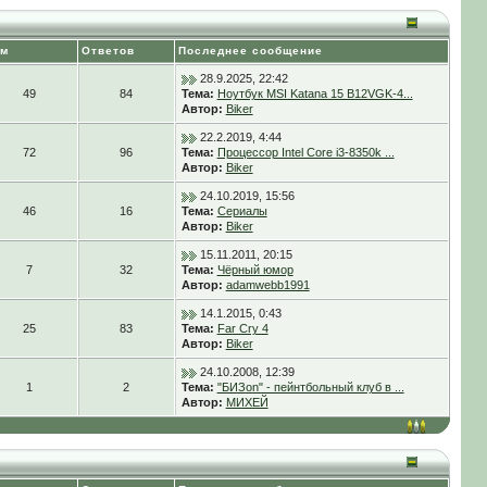
ем
Ответов
Последнее сообщение
28.9.2025, 22:42
49
84
Тема:
Ноутбук MSI Katana 15 B12VGK-4...
Автор:
Biker
22.2.2019, 4:44
72
96
Тема:
Процессор Intel Core i3-8350k ...
Автор:
Biker
24.10.2019, 15:56
46
16
Тема:
Сериалы
Автор:
Biker
15.11.2011, 20:15
7
32
Тема:
Чёрный юмор
Автор:
adamwebb1991
14.1.2015, 0:43
25
83
Тема:
Far Cry 4
Автор:
Biker
24.10.2008, 12:39
1
2
Тема:
"БИЗon" - пейнтбольный клуб в ...
Автор:
МИХЕЙ