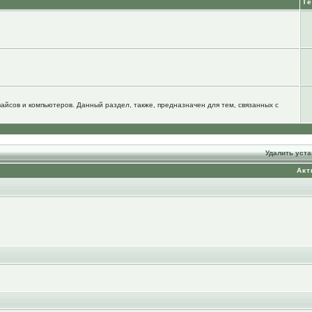
Т
йсов и компьютеров. Данный раздел, также, предназначен для тем, связанных с
Удалить уст
Акт