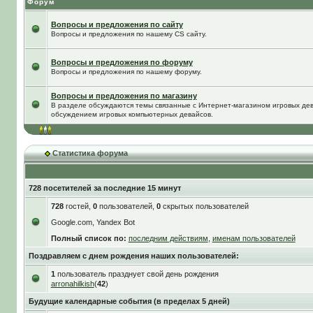
Форум
Вопросы и предложения по сайту
Вопросы и предложения по нашему CS сайту.
Вопросы и предложения по форуму
Вопросы и предложения по нашему форуму.
Вопросы и предложения по магазину
В разделе обсуждаются темы связанные с Интернет-магазином игровых дева
обсуждением игровых компьютерных девайсов.
Статистика форума
728 посетителей за последние 15 минут
728
гостей,
0
пользователей,
0
скрытых пользователей
Google.com, Yandex Bot
Полный список по:
последним действиям
,
именам пользователей
Поздравляем с днем рождения наших пользователей:
1
пользователь празднует свой день рождения
arronahilkish
(
42
)
Будущие календарные события (в пределах 5 дней)