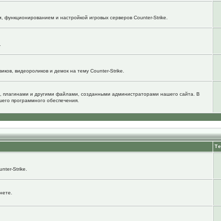
м, функционированием и настройкой игровых серверов Counter-Strike.
.
ков, видеороликов и демок на тему Counter-Strike.
, плагинами и другими файлами, созданными администраторами нашего сайта. В
шего программного обеспечения.
Т
ter-Strike.
нете.