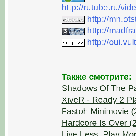
http://rutube.ru/v
http://mn.ot
http://madfr
http://oui.vu
Также смотрите:
Shadows Of The Pa
XiveR - Ready 2 Pl
Fastoh Minimovie (
Hardcore Is Over (
Live Less, Play Mo