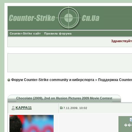
Counter-Strike сайт
Правила форума
Здравствуйте
Форум Counter-Strike community и киберспорта
»
Поддержка Counter
Chocolate (2009)
, 2nd on Illusion Pictures 2009 Movie Contest
KAPPA11
7.11.2009, 10:02
��