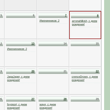
5
6
7
8
Именинников: 2
arronahilkish, с днем
рождения!
12
13
14
15
Именинников: 2
19
20
21
22
JagaJager, с днем
crenceDrows, с днем
рождения!
рождения!
26
27
28
29
fsypport, с днем
waye, с днем
рождения!
рождения!