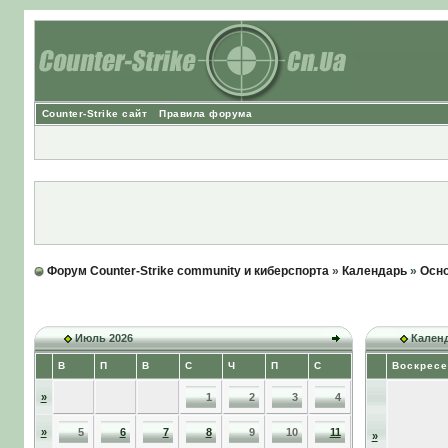
Counter-Strike сайт
Правила форума
Форум Counter-Strike community и киберспорта
»
Календарь
»
Осно
Июль 2026
Календ
В
П
В
С
Ч
П
С
Воскресе
»
1
2
3
4
»
5
6
7
8
9
10
11
»