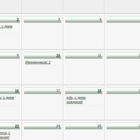
2
3
4
, с днем
!
9
10
11
Именинников: 2
16
17
18
v, с днем
solo, с днем
!
рождения!
23
24
25
mma, с
дения!