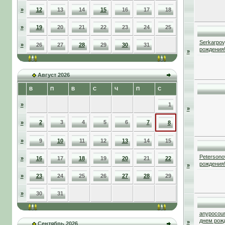
»
12
13
14
15
16
17
18
»
19
20
21
22
23
24
25
Serkarpov
»
26
27
28
29
30
31
рождения
»
Август 2026
В
П
В
С
Ч
П
С
»
1
»
2
3
4
5
6
7
»
8
»
9
10
11
12
13
14
15
Petersono
»
16
17
18
19
20
21
22
рождения
»
»
23
24
25
26
27
28
29
»
30
31
anypocou
днем рож
»
Сентябрь 2026