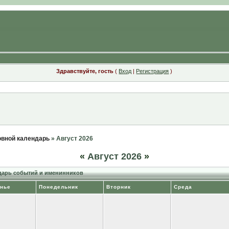
Здравствуйте, гость
(
Вход
|
Регистрация
)
вной календарь
» Август 2026
«
Август 2026
»
арь событий и именинников
нье
Понедельник
Вторник
Среда