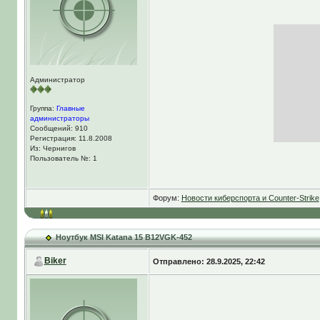
Администратор
Группа:
Главные
администраторы
Сообщений: 910
Регистрация: 11.8.2008
Из: Чернигов
Пользователь №: 1
Форум:
Новости киберспорта и Counter-Strike
Ноутбук MSI Katana 15 B12VGK-452
Biker
Отправлено: 28.9.2025, 22:42
Впервые слухи о разработке новой игры
официальную заявила о том, что вскоре 
всевозможных новостей, слухов и домыс
пользователи, а только лишь те, которы