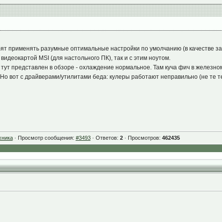
бят применять разумные оптимальные настройки по умолчанию (в качестве зав
 видеокартой MSI (для настольного ПК), так и с этим ноутом.
й тут представлен в обзоре - охлаждение нормальное. Там куча фич в железн
Но вот с драйверами/утилитами беда: кулеры работают неправильно (не те т
ратурные режимы настраиваются через
MSI Center
>
User Scenario
>
Экстремаль
стерёнку "Настроек" в "
Экстремальная производительность
"
>
Скорость вр
 там настроить по своему усмотрению в зависимости от предпочитаемого ре
хника
· Просмотр сообщения:
#3493
· Ответов:
2
· Просмотров:
462435
бука специальную охлаждающую подставку. У меня есть какая-то самая дешёвая
опродвинутей"...
":
trike 2
";
ware
";
ore.steampowered.com/app/730/CounterStrike_2/