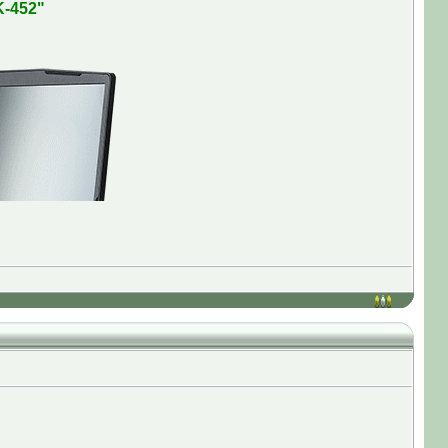
K-452"
 для владельцев CS:GO;