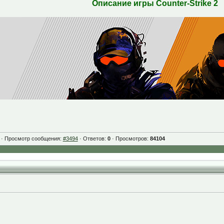
Описание игры Counter-Strike 2
· Просмотр сообщения:
#3494
· Ответов:
0
· Просмотров:
84104
 начали появляться почти одновременно с официальным анонсом — незадолго 
летом того же года выйдет новая часть игры на их относительно новом движке
лов в Интернете. На следующих же день Valve начала раздавать приглашения
е имели высокий фактор доверия и играли до этого времени с большим количе