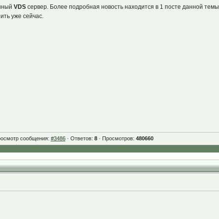
енный
VDS
сервер. Более подробная новость находится в 1 посте данной тем
ить уже сейчас.
истемой Windows 10 и выше);
росмотр сообщения:
#3486
· Ответов:
8
· Просмотров:
480660
K);
me.com
;
rld";