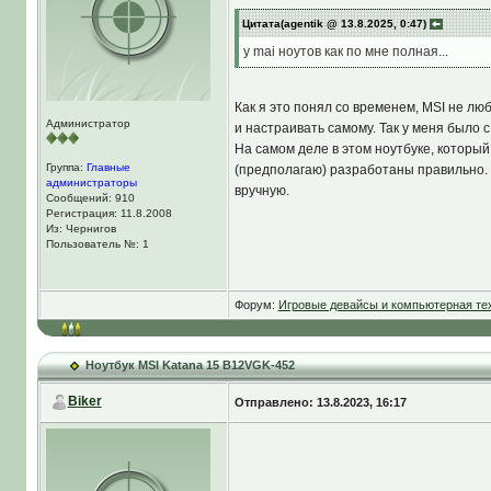
Windows.
Цитата(agentik @ 13.8.2025, 0:47)
у mai ноутов как по мне полная...
Как я это понял со временем, MSI не лю
Администратор
и настраивать самому. Так у меня было с
На самом деле в этом ноутбуке, которы
Группа:
Главные
(предполагаю) разработаны правильно. 
администраторы
вручную.
Сообщений: 910
Регистрация: 11.8.2008
Из: Чернигов
Если говорить про этот ноут, то темпе
Пользователь №: 1
параметр если не для игры)
>
Нажать ше
либо самому зайти в "
Дополнительно
"
и
Форум:
Игровые девайсы и компьютерная те
Также как вариант, ещё купить для ноут
Возможно есть подставки подороже и "П
Подробные характеристики игры "CS 2
Официальное название игры:
"
Counter-S
Ноутбук MSI Katana 15 B12VGK-452
Разработчик игры:
компания "
Valve Soft
Biker
Отправлено: 13.8.2023, 16:17
Страна разработчика игры:
США;
Сайт игры CS2:
веб-страница
https://st
Издатель игры:
пока только Valve";
Год выпуска игры:
2023 г.;
Анонс:
22 марта 2023 г.;