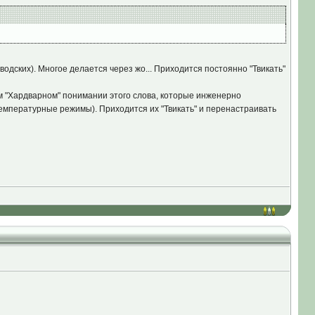
одских). Многое делается через жо... Приходится постоянно "Твикать"
ом "Хардварном" понимании этого слова, которые инженерно
емпературные режимы). Приходится их "Твикать" и перенастраивать
ная производительность (тут можно кстати выставить другой
ащения вентилятора
>
а тут уже можно выбрать либо разгон "
Boost
",
жима температуры.
. Она конечно много не охладит, но всё таки слегка поможет.