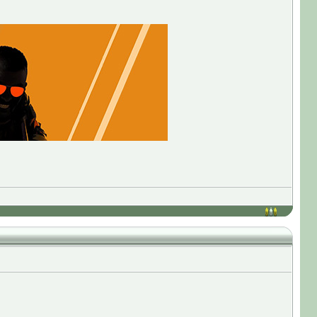
до 22 марта 2023 года (дня анонса игры). В этот день
Valve
 "Source 2". После этого появилось огромное количество
 на бета-тест своей новой игры. Приглашения получали не все
ством часов, а также тем, у кого на ПК была установлена платформа