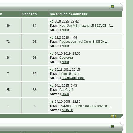
ем
Ответов
Последнее сообщение
28.9.2025, 22:42
49
84
Тема:
Ноутбук MSI Katana 15 B12VGK-4...
Автор:
Biker
22.2.2019, 4:44
72
96
Тема:
Процессор Intel Core i3-8350k ...
Автор:
Biker
24.10.2019, 15:56
46
16
Тема:
Сериалы
Автор:
Biker
15.11.2011, 20:15
7
32
Тема:
Чёрный юмор
Автор:
adamwebb1991
14.1.2015, 0:43
25
83
Тема:
Far Cry 4
Автор:
Biker
24.10.2008, 12:39
1
2
Тема:
"БИЗon" - пейнтбольный клуб в ...
Автор:
МИХЕЙ