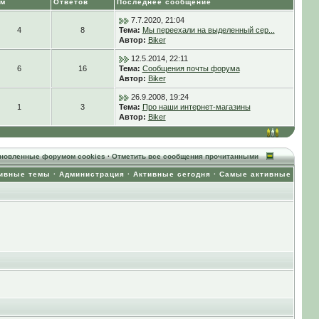
ем
Ответов
Последнее сообщение
7.7.2020, 21:04
4
8
Тема:
Мы переехали на выделенный сер...
Автор:
Biker
12.5.2014, 22:11
6
16
Тема:
Сообщения почты форума
Автор:
Biker
26.9.2008, 19:24
1
3
Тема:
Про наши интернет-магазины
Автор:
Biker
ановленные форумом cookies
·
Отметить все сообщения прочитанными
ивные темы
·
Администрация
·
Активные сегодня
·
Самые активные