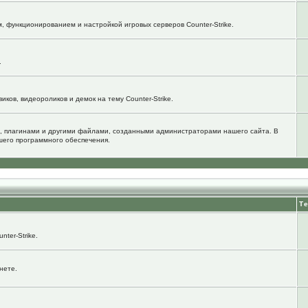
м, функционированием и настройкой игровых серверов Counter-Strike.
.
ков, видеороликов и демок на тему Counter-Strike.
, плагинами и другими файлами, созданными администраторами нашего сайта. В
шего программного обеспечения.
Т
ter-Strike.
нете.