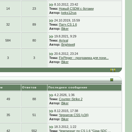
8.10.2012, 23:42
14
23
Тема:
Новый CSDM с ботами
Автор:
keks12rus
24.10.2019, 15:59
32
89
Тема:
Патч CS 1.6
Автор:
Biker
19.8.2021, 9:29
584
80
Тема:
Arrival
Автор:
Brightwell
20.6.2012, 23:24
3
3
Тема:
FixPinger - программа для пони...
Автор:
Biker
ем
Ответов
Последнее сообщение
4.2.2026, 1:36
49
88
Тема:
Counter-Strike 2
Автор:
Biker
8.12.2015, 17:38
35
51
Тема:
Чернигов CSS (v34)
Автор:
Biker
18.3.2012, 1:22
42
552
Тема:
Чемпионат по CS 1.6 "Giga-SDC ...