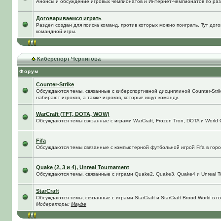
Анонсы и обсуждение игровых чемпионатов и Интернет-чемпионатов по ра
Договариваемся играть
Раздел создан для поиска команд, против которых можно поиграть. Тут до
командной игры.
Киберспорт Чернигова
Форум
Counter-Strike
Обсуждаются темы, связанные с киберспортивной дисциплиной Counter-Strik
набирают игроков, а также игроков, которые ищут команду.
WarCraft (TFT, DOTA, WOW)
Обсуждаются темы связанные с играми WarCraft, Frozen Tron, DOTA и World O
Fifa
Обсуждаются темы связанные с компьютерной футбольной игрой Fifa в город
Quake (2, 3 и 4), Unreal Tournament
Обсуждаются темы, связанные с играми Quake2, Quake3, Quake4 и Unreal T
StarCraft
Обсуждаются темы, связанные с играми StarCraft и StarCraft Brood World в 
Модераторы:
Maybe