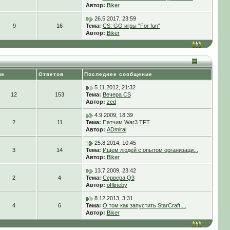
Автор:
Biker
26.5.2017, 23:59
9
16
Тема:
CS: GO игры "For fun"
Автор:
Biker
ем
Ответов
Последнее сообщение
5.11.2012, 21:32
12
153
Тема:
Вечера CS
Автор:
zed
4.9.2009, 18:39
2
11
Тема:
Патчим War3 TFT
Автор:
ADmiral
25.8.2014, 10:45
3
14
Тема:
Ищем людей с опытом организаци...
Автор:
Biker
13.7.2009, 23:42
2
4
Тема:
Сервера Q3
Автор:
offlineby
8.12.2013, 3:31
4
6
Тема:
О том как запустить StarCraft ...
Автор:
Biker