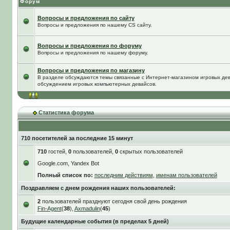
Форум
Вопросы и предложения по сайту
Вопросы и предложения по нашему CS сайту.
Вопросы и предложения по форуму
Вопросы и предложения по нашему форуму.
Вопросы и предложения по магазину
В разделе обсуждаются темы связанные с Интернет-магазином игровых дева
обсуждением игровых компьютерных девайсов.
Статистика форума
710 посетителей за последние 15 минут
710
гостей,
0
пользователей,
0
скрытых пользователей
Google.com, Yandex Bot
Полный список по:
последним действиям
,
именам пользователей
Поздравляем с днем рождения наших пользователей:
2
пользователей празднуют сегодня свой день рождения
Fin-Agent
(
38
),
Axmadulin
(
45
)
Будущие календарные события (в пределах 5 дней)