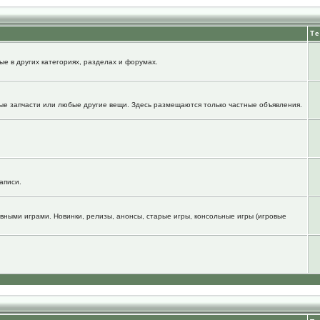
Т
е в других категориях, разделах и форумах.
ые запчасти или любые другие вещи. Здесь размещаются только частные объявления.
аписи.
вными играми. Новинки, релизы, анонсы, старые игры, консольные игры (игровые