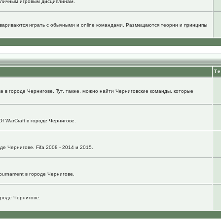
зличным игровым дисциплинам.
говариваются играть с обычными и online командами. Размещаются теории и принципы
Т
e в городе Чернигове. Тут, также, можно найти Черниговские команды, которые
f WarCraft в городе Чернигове.
е Чернигове. Fifa 2008 - 2014 и 2015.
ournament в городе Чернигове.
городе Чернигове.