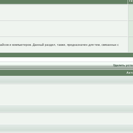
Т
йсов и компьютеров. Данный раздел, также, предназначен для тем, связанных с
Удалить уст
Акт