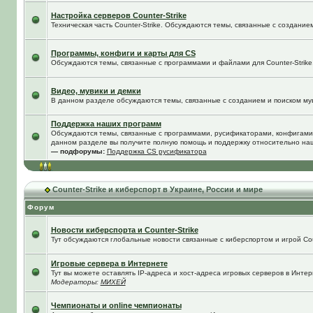
Настройка серверов Counter-Strike
Техническая часть Counter-Strike. Обсуждаются темы, связанные с создание
Программы, конфиги и карты для CS
Обсуждаются темы, связанные с программами и файлами для Counter-Strike
Видео, мувики и демки
В данном разделе обсуждаются темы, связанные с созданием и поиском муви
Поддержка наших программ
Обсуждаются темы, связанные с программами, русификаторами, конфигами
данном разделе вы получите полную помощь и поддержку относительно на
— подфорумы:
Поддержка CS русификатора
Counter-Strike и киберспорт в Украине, России и мире
Форум
Новости киберспорта и Counter-Strike
Тут обсуждаются глобальные новости связанные с киберспортом и игрой Coun
Игровые сервера в Интернете
Тут вы можете оставлять IP-адреса и хост-адреса игровых серверов в Интер
Модераторы:
МИХЕЙ
Чемпионаты и online чемпионаты