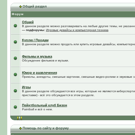
Общий раздел
Форум
Общий
В данном разделе можно разговаривать на любые другие темы, не указанны
— подфорумы:
Игровые девайсы и компьютерная техника
Куплю / Продам
В данном разделе можно продать или купить игровые девайсы, компьютерн
Фильмы и музыка
Обсуждение фильмов и музыки.
Юмор и развлечения
Приколы, анекдоты, смешные картинки, смешные видео-ролики и звуковые з
Игры
В данном разделе обсуждаются все игры, которые не являются киберспорти
приставки) - всё это обсуждается в этом разделе.
Пейнтбольный клуб Бизон
Paintball и всё о нем.
Помощь по сайту и форуму