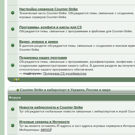
Настройка серверов Counter-Strike
Техническая часть Counter-Strike. Обсуждаются темы, связанные с созданием
игровых серверов Counter-Strike.
Программы, конфиги и карты для CS
Обсуждаются темы, связанные с программами и файлами для Counter-Strike.
Видео, мувики и демки
В данном разделе обсуждаются темы, связанные с созданием и поиском мувик
Counter-Strike.
Поддержка наших программ
Обсуждаются темы, связанные с программами, русификаторами, конфигами, 
созданными администраторами нашего сайта. В данном разделе вы получит
относительно нашего программного обеспечения.
— подфорумы:
Поддержка CS русификатора
Counter-Strike и киберспорт в Украине, России и мире
Форум
Новости киберспорта и Counter-Strike
Тут обсуждаются глобальные новости связанные с киберспортом и игрой Counte
Игровые сервера в Интернете
Тут вы можете оставлять IP-адреса и хост-адреса игровых серверов в Интерне
Модераторы:
МИХЕЙ