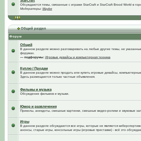
StarCraft
Обсуждаются темы, связанные с играми StarCraft и StarCraft Brood World в го
Модераторы:
Maybe
Общий раздел
Форум
Общий
В данном разделе можно разговаривать на любые другие темы, не указанные 
форумах.
— подфорумы:
Игровые девайсы и компьютерная техника
Куплю / Продам
В данном разделе можно продать или купить игровые девайсы, компьютерные
Здесь размещаются только частные объявления.
Фильмы и музыка
Обсуждение фильмов и музыки.
Юмор и развлечения
Приколы, анекдоты, смешные картинки, смешные видео-ролики и звуковые зап
Игры
В данном разделе обсуждаются все игры, которые не являются киберспортив
анонсы, старые игры, консольные игры (игровые приставки) - всё это обсужда