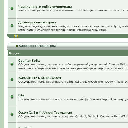
Чемпионаты и online чемпионаты
Анонсы и обсуждение игровых чемпионатов и Интернет-чемпионатов по разл
Договариваемся играть
Раздел создан для поиска команд, против которых можно поиграть. Тут догов
командами. Размещаются теории и принципы командной игры.
Киберспорт Чернигова
Форум
Counter-Strike
Обсуждаются темы, связанные с киберспортивной дисциплиной Counter-Strike в
можно найти Черниговские команды, которые набирают игроков, а также игро
WarCraft (TFT, DOTA, WOW)
Обсуждаются темы связанные с играми WarCraft, Frozen Tron, DOTA и World Of
Fifa
Обсуждаются темы связанные с компьютерной футбольной игрой Fifa в городе 
Quake (2, 3 и 4), Unreal Tournament
Обсуждаются темы, связанные с играми Quake2, Quake3, Quake4 и Unreal Tou