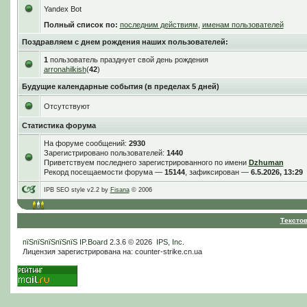
Yandex Bot
Полный список по:
последним действиям
,
именам пользователей
Поздравляем с днем рождения наших пользователей:
1
пользователь празднует свой день рождения
arronahilkish
(
42
)
Будущие календарные события (в пределах 5 дней)
Отсутствуют
Статистика форума
На форуме сообщений:
2930
Зарегистрировано пользователей:
1440
Приветствуем последнего зарегистрированного по имени
Dzhuman
Рекорд посещаемости форума —
15144
, зафиксирован —
6.5.2026, 13:29
IPB SEO style v2.2 by
Fisana
© 2006
Тексто
пїЅпїЅпїЅпїЅпїЅ
IP.Board
2.3.6 © 2026
IPS, Inc
.
Лицензия зарегистрирована на: counter-strike.cn.ua