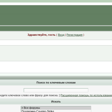
Здравствуйте, гость
(
Вход
|
Регистрация
)
Поиск по ключевым словам
едите ключевое слово или фразу для поиска.
[
Расширенная помощь по использовани
Искать