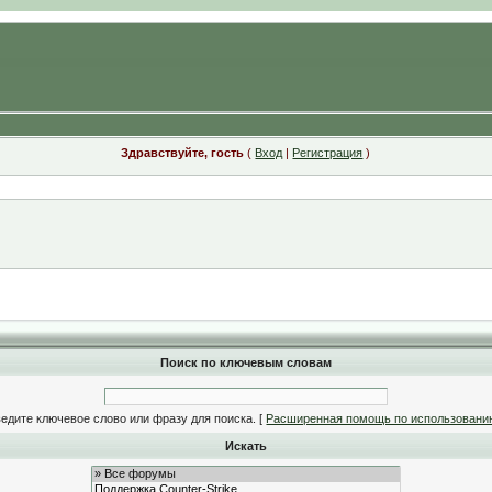
Здравствуйте, гость
(
Вход
|
Регистрация
)
Поиск по ключевым словам
едите ключевое слово или фразу для поиска.
[
Расширенная помощь по использовани
Искать