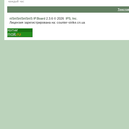
каждый час
Тексто
пїЅпїЅпїЅпїЅпїЅ
IP.Board
2.3.6 © 2026
IPS, Inc
.
Лицензия зарегистрирована на: counter-strike.cn.ua