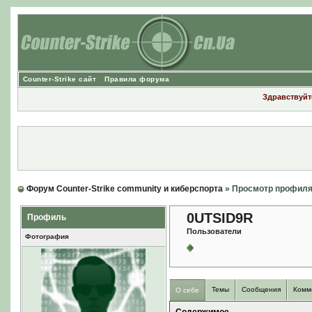
Counter-Strike сайт
Правила форума
Здравствуйте
Форум Counter-Strike community и киберспорта
» Просмотр профил
0UTSID9R
Профиль
Пользователи
Фотография
Темы
Сообщения
Комм
О себе