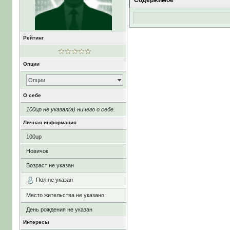
Содержимое
Рейтинг
Опции
Опции
О себе
100up не указал(а) ничего о себе.
Личная информация
100up
Новичок
Возраст не указан
Пол не указан
Место жительства не указано
День рождения не указан
Интересы