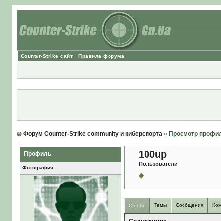
Counter-Strike сайт
Правила форума
Форум Counter-Strike community и киберспорта
» Просмотр профи
100up
Профиль
Пользователи
Фотография
Темы
Сообщения
Ком
О себе