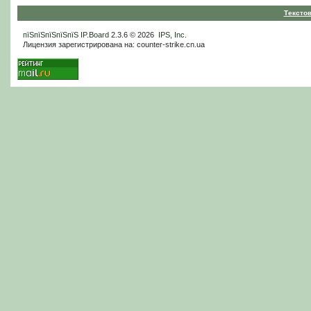
Тексто
пїЅпїЅпїЅпїЅпїЅ
IP.Board
2.3.6 © 2026
IPS, Inc
.
Лицензия зарегистрирована на: counter-strike.cn.ua