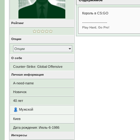
Содержимое
Король в CS:GO
--------------------
Рейтинг
Play Hard, Go Pro!
Опции
Опции
О себе
Counter-Strike: Global Offensive
Личная информация
A-need-name
Новичок
40
лет
Мужской
Киев
Дата рождения:
Июль-6-1986
Интересы