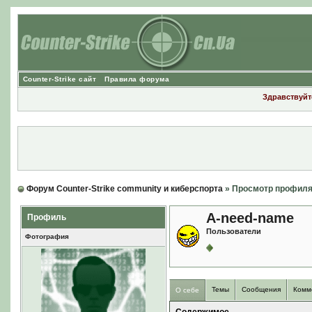
Counter-Strike сайт
Правила форума
Здравствуйте
Форум Counter-Strike community и киберспорта
» Просмотр профил
A-need-name
Профиль
Пользователи
Фотография
Темы
Сообщения
Комм
О себе