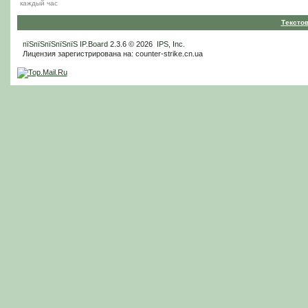
каждый час
Тексто
пїЅпїЅпїЅпїЅпїЅ
IP.Board
2.3.6 © 2026
IPS, Inc
.
Лицензия зарегистрирована на: counter-strike.cn.ua