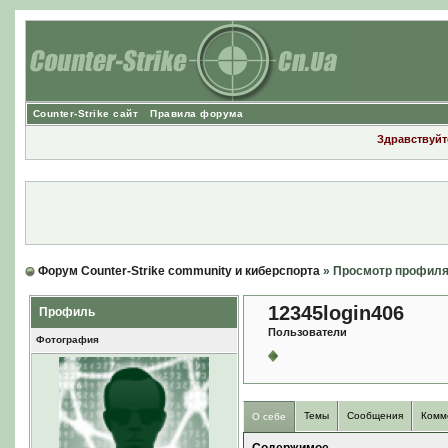
Counter-Strike сайт
Правила форума
Здравствуйте
Форум Counter-Strike community и киберспорта
» Просмотр профил
12345login406
Профиль
Пользователи
Фотография
Темы
Сообщения
Комм
О себе