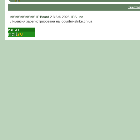
Тексто
пїЅпїЅпїЅпїЅпїЅ
IP.Board
2.3.6 © 2026
IPS, Inc
.
Лицензия зарегистрирована на: counter-strike.cn.ua