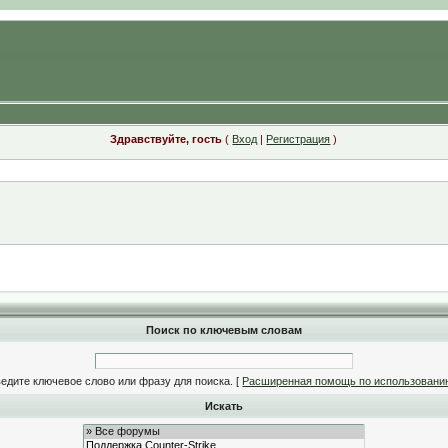
Здравствуйте, гость
(
Вход
|
Регистрация
)
Поиск по ключевым словам
едите ключевое слово или фразу для поиска.
[
Расширенная помощь по использовани
Искать