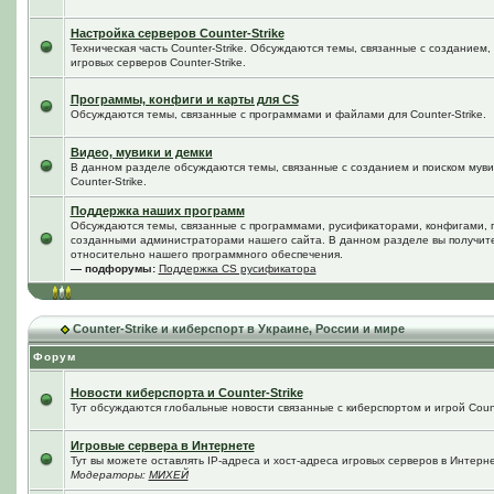
Настройка серверов Counter-Strike
Техническая часть Counter-Strike. Обсуждаются темы, связанные с созданием
игровых серверов Counter-Strike.
Программы, конфиги и карты для CS
Обсуждаются темы, связанные с программами и файлами для Counter-Strike.
Видео, мувики и демки
В данном разделе обсуждаются темы, связанные с созданием и поиском мувик
Counter-Strike.
Поддержка наших программ
Обсуждаются темы, связанные с программами, русификаторами, конфигами, 
созданными администраторами нашего сайта. В данном разделе вы получит
относительно нашего программного обеспечения.
— подфорумы:
Поддержка CS русификатора
Counter-Strike и киберспорт в Украине, России и мире
Форум
Новости киберспорта и Counter-Strike
Тут обсуждаются глобальные новости связанные с киберспортом и игрой Counte
Игровые сервера в Интернете
Тут вы можете оставлять IP-адреса и хост-адреса игровых серверов в Интерне
Модераторы:
МИХЕЙ