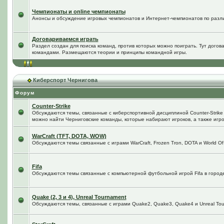
Чемпионаты и online чемпионаты
Анонсы и обсуждение игровых чемпионатов и Интернет-чемпионатов по разл
Договариваемся играть
Раздел создан для поиска команд, против которых можно поиграть. Тут догов
командами. Размещаются теории и принципы командной игры.
Киберспорт Чернигова
Форум
Counter-Strike
Обсуждаются темы, связанные с киберспортивной дисциплиной Counter-Strike в
можно найти Черниговские команды, которые набирают игроков, а также игро
WarCraft (TFT, DOTA, WOW)
Обсуждаются темы связанные с играми WarCraft, Frozen Tron, DOTA и World Of
Fifa
Обсуждаются темы связанные с компьютерной футбольной игрой Fifa в городе 
Quake (2, 3 и 4), Unreal Tournament
Обсуждаются темы, связанные с играми Quake2, Quake3, Quake4 и Unreal Tou