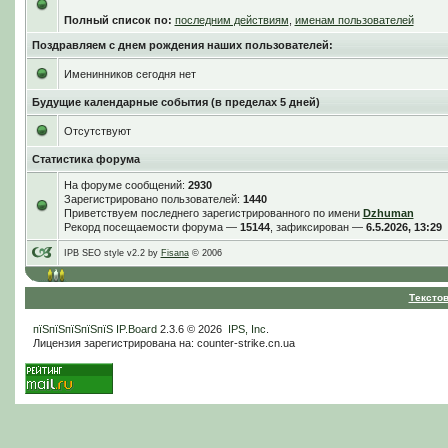
Полный список по:
последним действиям
,
именам пользователей
Поздравляем с днем рождения наших пользователей:
Именинников сегодня нет
Будущие календарные события (в пределах 5 дней)
Отсутствуют
Статистика форума
На форуме сообщений:
2930
Зарегистрировано пользователей:
1440
Приветствуем последнего зарегистрированного по имени
Dzhuman
Рекорд посещаемости форума —
15144
, зафиксирован —
6.5.2026, 13:29
IPB SEO style v2.2 by
Fisana
© 2006
Тексто
пїЅпїЅпїЅпїЅпїЅ
IP.Board
2.3.6 © 2026
IPS, Inc
.
Лицензия зарегистрирована на: counter-strike.cn.ua