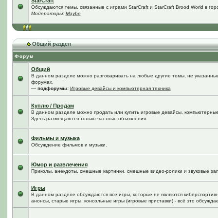
StarCraft
Обсуждаются темы, связанные с играми StarCraft и StarCraft Brood World в го
Модераторы:
Maybe
Общий раздел
Форум
Общий
В данном разделе можно разговаривать на любые другие темы, не указанные 
форумах.
— подфорумы:
Игровые девайсы и компьютерная техника
Куплю / Продам
В данном разделе можно продать или купить игровые девайсы, компьютерные
Здесь размещаются только частные объявления.
Фильмы и музыка
Обсуждение фильмов и музыки.
Юмор и развлечения
Приколы, анекдоты, смешные картинки, смешные видео-ролики и звуковые зап
Игры
В данном разделе обсуждаются все игры, которые не являются киберспортив
анонсы, старые игры, консольные игры (игровые приставки) - всё это обсужда