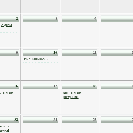
2
3
4
, с днем
!
9
10
11
Именинников: 2
16
17
18
v, с днем
solo, с днем
!
рождения!
23
24
25
mma, с
дения!