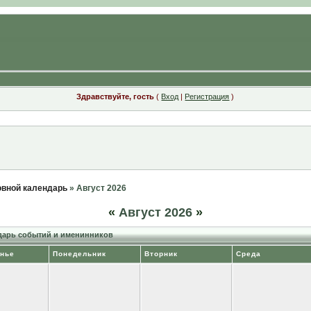
Здравствуйте, гость
(
Вход
|
Регистрация
)
вной календарь
» Август 2026
«
Август 2026
»
арь событий и именинников
нье
Понедельник
Вторник
Среда