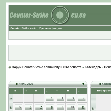
Counter-Strike сайт
Правила форума
Форум Counter-Strike community и киберспорта
»
Календарь
»
Осно
Июль 2026
Календ
В
П
В
С
Ч
П
С
Воскресе
»
1
2
3
4
»
5
6
7
8
9
10
11
»