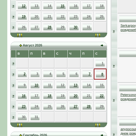
»
12
13
14
15
16
17
18
»
19
20
21
22
23
24
25
Serkarpov
»
26
27
28
29
30
31
рождения
»
Август 2026
В
П
В
С
Ч
П
С
»
1
»
2
3
4
5
6
7
»
8
»
9
10
11
12
13
14
15
Petersono
»
16
17
18
19
20
21
22
рождения
»
»
23
24
25
26
27
28
29
»
30
31
anypocou
днем рож
»
Сентябрь 2026