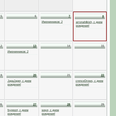
5
6
7
8
Именинников: 2
arronahilkish, с днем
рождения!
12
13
14
15
Именинников: 2
19
20
21
22
JagaJager, с днем
crenceDrows, с днем
рождения!
рождения!
26
27
28
29
fsypport, с днем
waye, с днем
рождения!
рождения!