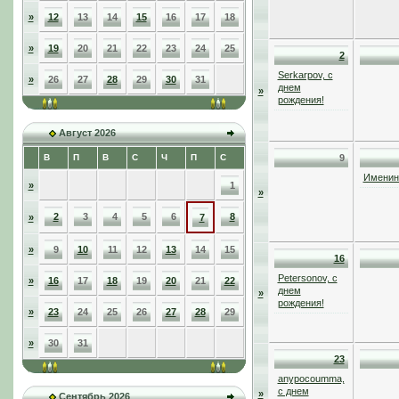
»
12
13
14
15
16
17
18
»
19
20
21
22
23
24
25
2
Serkarpov, с
»
26
27
28
29
30
31
днем
»
рождения!
Август 2026
В
П
В
С
Ч
П
С
9
Именинн
»
1
»
2
3
4
5
6
8
»
7
»
9
10
11
12
13
14
15
16
Petersonov, с
»
16
17
18
19
20
21
22
днем
»
рождения!
»
23
24
25
26
27
28
29
»
30
31
23
anypocoumma,
с днем
»
Сентябрь 2026