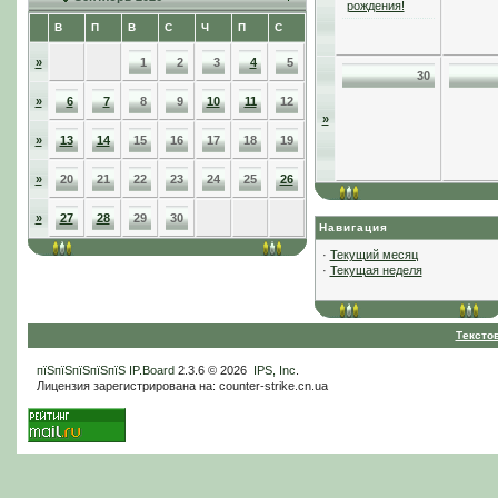
рождения!
В
П
В
С
Ч
П
С
»
1
2
3
4
5
30
»
6
7
8
9
10
11
12
»
»
13
14
15
16
17
18
19
»
20
21
22
23
24
25
26
»
27
28
29
30
Навигация
·
Текущий месяц
·
Текущая неделя
Тексто
пїЅпїЅпїЅпїЅпїЅ
IP.Board
2.3.6 © 2026
IPS, Inc
.
Лицензия зарегистрирована на: counter-strike.cn.ua