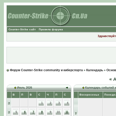
Counter-Strike сайт
Правила форума
Здравствуйте
Форум Counter-Strike community и киберспорта
»
Календарь
»
Основ
«
А
Июль 2026
Календарь событий 
В
П
В
С
Ч
П
С
Воскресенье
Понеде
»
1
2
3
4
»
5
6
7
8
9
10
11
»