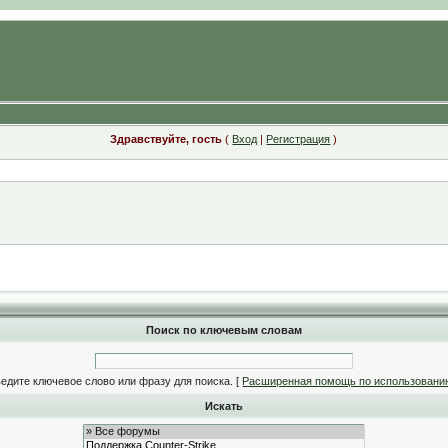
Здравствуйте, гость
(
Вход
|
Регистрация
)
Поиск по ключевым словам
едите ключевое слово или фразу для поиска.
[
Расширенная помощь по использовани
Искать