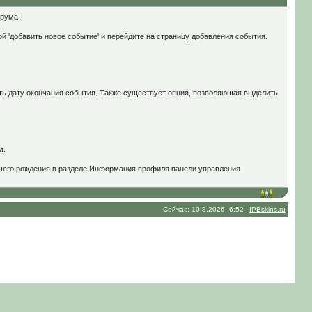
орума.
й 'добавить новое событие' и перейдите на страницу добавления события.
ать дату окончания события. Также существует опция, позволяющая выделить
м.
вашего рождения в разделе Информация профиля панели управления
Сейчас: 10.8.2026, 6:52
IPBskins.ru