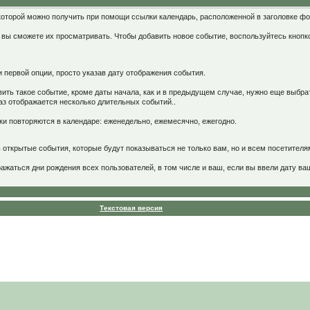
оторой можно получить при помощи ссылки календарь, расположенной в заголовке ф
вы сможете их просматривать. Чтобы добавить новое событие, воспользуйтесь кнопко
 первой опции, просто указав дату отображения события.
вить такое событие, кроме даты начала, как и в предыдущем случае, нужно еще выбр
раз отображается несколько длительных событий..
и повторяются в календаре: еженедельно, ежемесячно, ежегодно.
открытые события, которые будут показываться не только вам, но и всем посетителя
ражаться дни рождения всех пользователей, в том числе и ваш, если вы ввели дату 
Текстовая версия