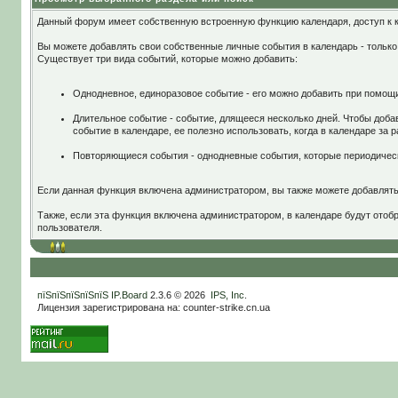
Данный форум имеет собственную встроенную функцию календаря, доступ к к
Вы можете добавлять свои собственные личные события в календарь - только 
Существует три вида событий, которые можно добавить:
Однодневное, единоразовое событие - его можно добавить при помощи
Длительное событие - событие, длящееся несколько дней. Чтобы доба
событие в календаре, ее полезно использовать, когда в календаре за 
Повторяющиеся события - однодневные события, которые периодическ
Если данная функция включена администратором, вы также можете добавлять 
Также, если эта функция включена администратором, в календаре будут отоб
пользователя.
пїЅпїЅпїЅпїЅпїЅ
IP.Board
2.3.6 © 2026
IPS, Inc
.
Лицензия зарегистрирована на: counter-strike.cn.ua