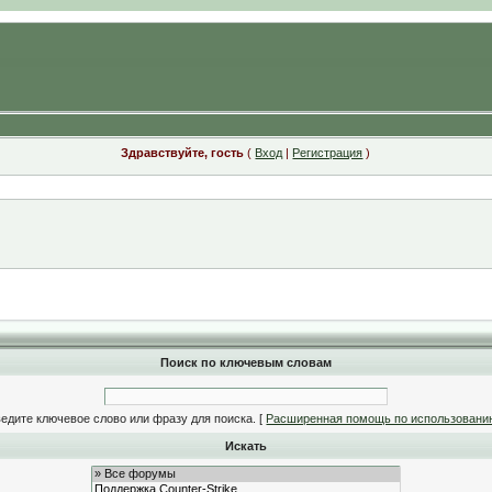
Здравствуйте, гость
(
Вход
|
Регистрация
)
Поиск по ключевым словам
едите ключевое слово или фразу для поиска.
[
Расширенная помощь по использовани
Искать