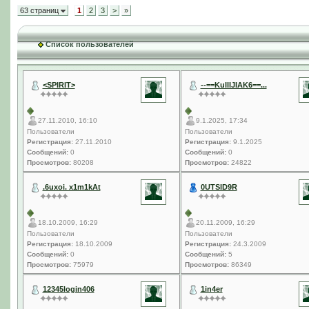
63 страниц
1
2
3
>
»
Список пользователей
<SPIRIT>
--==KuIIIJIAK6==...
27.11.2010, 16:10
9.1.2025, 17:34
Пользователи
Пользователи
Регистрация:
27.11.2010
Регистрация:
9.1.2025
Сообщений:
0
Сообщений:
0
Просмотров:
80208
Просмотров:
24822
.6uxoi. x1m1kAt
0UTSID9R
18.10.2009, 16:29
20.11.2009, 16:29
Пользователи
Пользователи
Регистрация:
18.10.2009
Регистрация:
24.3.2009
Сообщений:
0
Сообщений:
5
Просмотров:
75979
Просмотров:
86349
12345login406
1in4er