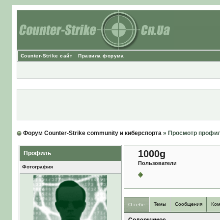
Counter-Strike сайт
Правила форума
Форум Counter-Strike community и киберспорта
» Просмотр профи
1000g
Профиль
Пользователи
Фотография
Темы
Сообщения
Ком
О себе