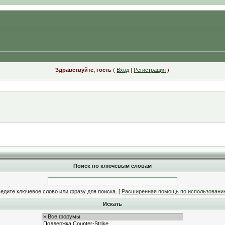
Здравствуйте, гость
(
Вход
|
Регистрация
)
Поиск по ключевым словам
едите ключевое слово или фразу для поиска.
[
Расширенная помощь по использовани
Искать