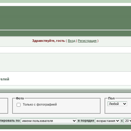
Здравствуйте, гость
(
Вход
|
Регистрация
)
телей
Фото
Пол
Только с фотографией
ртировать по
в порядке
с