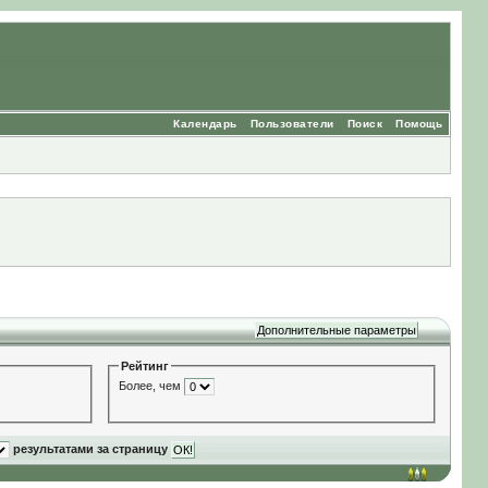
Календарь
Пользователи
Поиск
Помощь
Рейтинг
Более, чем
результатами за страницу