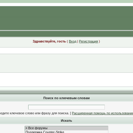
Здравствуйте, гость
(
Вход
|
Регистрация
)
Поиск по ключевым словам
едите ключевое слово или фразу для поиска.
[
Расширенная помощь по использовани
Искать