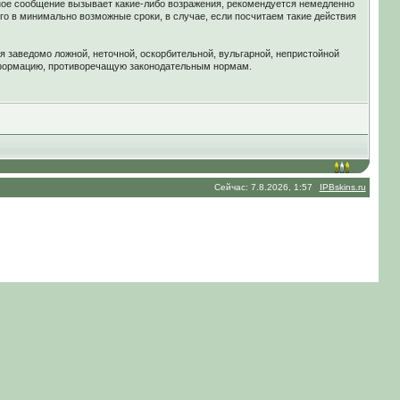
ное сообщение вызывает какие-либо возражения, рекомендуется немедленно
го в минимально возможные сроки, в случае, если посчитаем такие действия
я заведомо ложной, неточной, оскорбительной, вульгарной, непристойной
нформацию, противоречащую законодательным нормам.
Сейчас: 7.8.2026, 1:57
IPBskins.ru