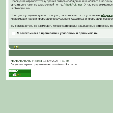
Сообщения отражают точку зрения автора сообщения, и не обязательно точк
связаться с нами по электронной почте:
A-bad@ukr.net
. У нас есть возможнос
необходимыми.
Пользуясь услугами данного форума, вы соглашаетесь c условиями
общих п
информации и/или информации сексуального характера, информации, оскорб
Вы соглашаетесь не размещать любые материалы, защищенные авторским пра
Я ознакомился с правилами и условиями и принимаю их.
пїЅпїЅпїЅпїЅпїЅ
IP.Board
2.3.6 © 2026
IPS, Inc
.
Лицензия зарегистрирована на: counter-strike.cn.ua