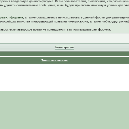
у зрения владельцев данного форума. Всем пользователям, считающим, что размещен
ть удалять сомнительные сообщения, и мы будем прилагать максимум усилий для это
равил форума
, а также соглашаетесь не использовать данный форум для размещени
ляющей достоинства и нарушающей права на личную жизнь, а также любую другую и
вом, если авторское право не принадлежит вам или владельцам форума.
Текстовая версия