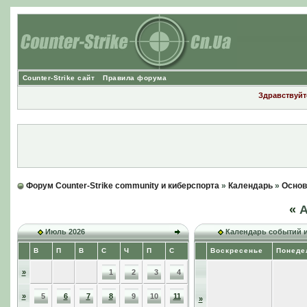
Counter-Strike сайт
Правила форума
Здравствуйте
Форум Counter-Strike community и киберспорта
»
Календарь
»
Основ
«
А
Июль 2026
Календарь событий 
В
П
В
С
Ч
П
С
Воскресенье
Понеде
»
1
2
3
4
»
5
6
7
8
9
10
11
»