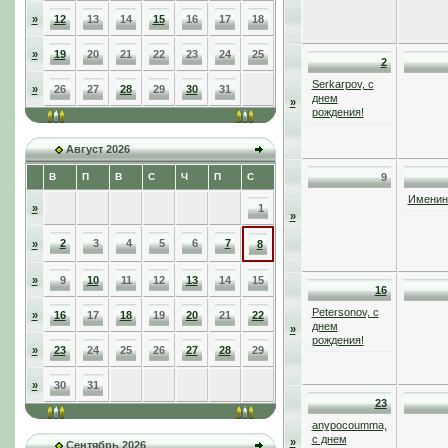
»
12
13
14
15
16
17
18
»
19
20
21
22
23
24
25
2
Serkarpov, с
»
26
27
28
29
30
31
днем
»
рождения!
Август 2026
В
П
В
С
Ч
П
С
9
Именинн
»
1
»
2
3
4
5
6
7
»
8
»
9
10
11
12
13
14
15
16
Petersonov, с
»
16
17
18
19
20
21
22
днем
»
рождения!
»
23
24
25
26
27
28
29
»
30
31
23
anypocoumma,
с днем
»
Сентябрь 2026