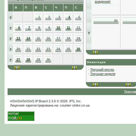
рождения!
В
П
В
С
Ч
П
С
»
1
2
3
4
5
30
»
6
7
8
9
10
11
12
»
»
13
14
15
16
17
18
19
»
20
21
22
23
24
25
26
»
27
28
29
30
Навигация
·
Текущий месяц
·
Текущая неделя
Тексто
пїЅпїЅпїЅпїЅпїЅ
IP.Board
2.3.6 © 2026
IPS, Inc
.
Лицензия зарегистрирована на: counter-strike.cn.ua