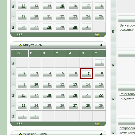
»
12
13
14
15
16
17
18
»
19
20
21
22
23
24
25
Serkarpov
»
26
27
28
29
30
31
рождения
»
Август 2026
В
П
В
С
Ч
П
С
»
1
»
2
3
4
5
6
8
»
7
»
9
10
11
12
13
14
15
Petersono
»
16
17
18
19
20
21
22
рождения
»
»
23
24
25
26
27
28
29
»
30
31
anypocou
днем рож
»
Сентябрь 2026