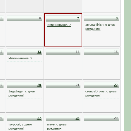
5
6
8
7
arronahilkish, с днем
Именинников: 2
рождения!
12
13
14
15
Именинников: 2
19
20
21
22
JagaJager, с днем
crenceDrows, с днем
рождения!
рождения!
26
27
28
29
fsypport, с днем
waye, с днем
рождения!
рождения!