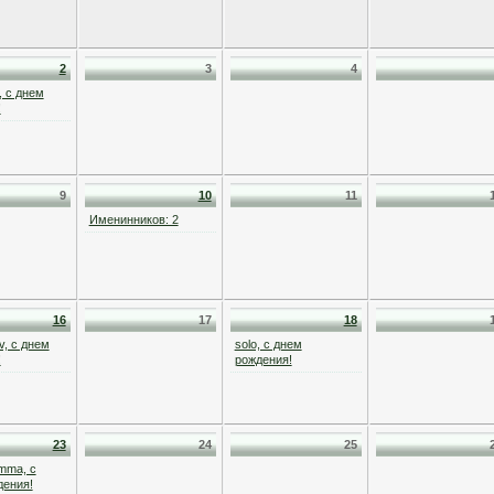
2
3
4
, с днем
!
9
10
11
Именинников: 2
16
17
18
v, с днем
solo, с днем
!
рождения!
23
24
25
mma, с
дения!