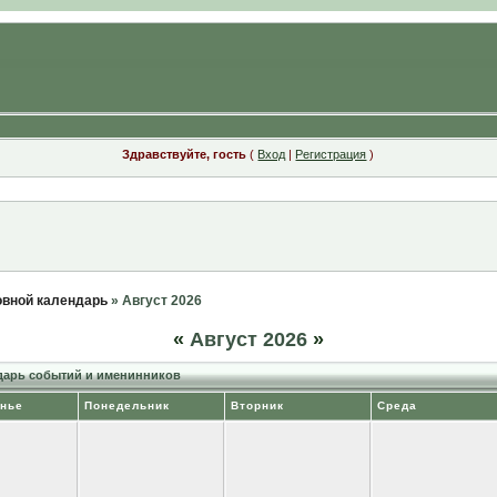
Здравствуйте, гость
(
Вход
|
Регистрация
)
вной календарь
» Август 2026
«
Август 2026
»
арь событий и именинников
нье
Понедельник
Вторник
Среда