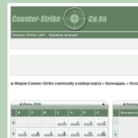
Counter-Strike сайт
Правила форума
Форум Counter-Strike community и киберспорта
»
Календарь
»
Осно
Июль 2026
Календ
В
П
В
С
Ч
П
С
Воскресе
»
1
2
3
4
»
5
6
7
8
9
10
11
»