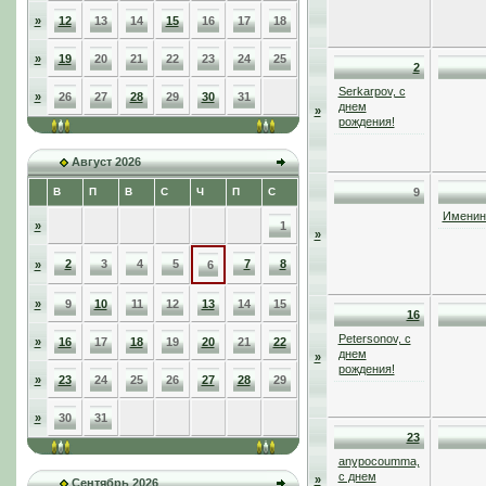
»
12
13
14
15
16
17
18
»
19
20
21
22
23
24
25
2
Serkarpov, с
»
26
27
28
29
30
31
днем
»
рождения!
Август 2026
В
П
В
С
Ч
П
С
9
Именинн
»
1
»
2
3
4
5
7
8
»
6
»
9
10
11
12
13
14
15
16
Petersonov, с
»
16
17
18
19
20
21
22
днем
»
рождения!
»
23
24
25
26
27
28
29
»
30
31
23
anypocoumma,
с днем
»
Сентябрь 2026