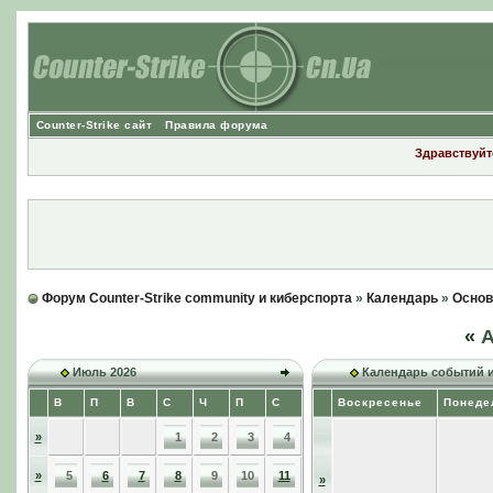
Counter-Strike сайт
Правила форума
Здравствуйте
Форум Counter-Strike community и киберспорта
»
Календарь
»
Основ
«
А
Июль 2026
Календарь событий 
В
П
В
С
Ч
П
С
Воскресенье
Понеде
»
1
2
3
4
»
5
6
7
8
9
10
11
»