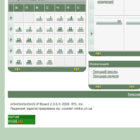
рождения!
В
П
В
С
Ч
П
С
»
1
2
3
4
5
30
»
6
7
8
9
10
11
12
»
»
13
14
15
16
17
18
19
»
20
21
22
23
24
25
26
»
27
28
29
30
Навигация
·
Текущий месяц
·
Текущая неделя
Тексто
пїЅпїЅпїЅпїЅпїЅ
IP.Board
2.3.6 © 2026
IPS, Inc
.
Лицензия зарегистрирована на: counter-strike.cn.ua