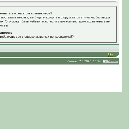
омнить вас на этом компьютере?
 поставить галочку, вы будете входить в форум автоматически, без ввода
ля. Это может быть небезопасно, если этим компьютером пользуетесь не
ко вы.
ытность
тображать вас в списке активных пользователей?
Сейчас: 7.8.2026, 13:54
IPBskins.ru