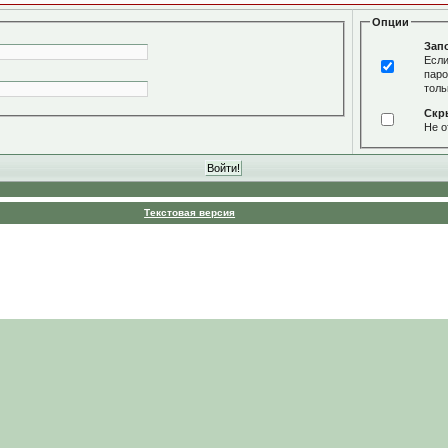
Опции
Зап
Если
паро
толь
Скр
Не о
Текстовая версия