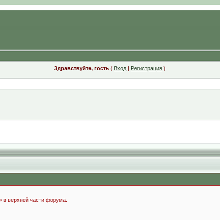
Здравствуйте, гость
(
Вход
|
Регистрация
)
» в верхней части форума.