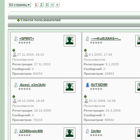
63 страниц
1
2
3
>
»
Список пользователей
<SPIRIT>
--==KuIIIJIAK6==...
27.11.2010, 16:10
9.1.2025, 17:34
Пользователи
Пользователи
Регистрация:
27.11.2010
Регистрация:
9.1.2025
Сообщений:
0
Сообщений:
0
Просмотров:
80454
Просмотров:
24963
.6uxoi. x1m1kAt
0UTSID9R
18.10.2009, 16:29
20.11.2009, 16:29
Пользователи
Пользователи
Регистрация:
18.10.2009
Регистрация:
24.3.2009
Сообщений:
0
Сообщений:
5
Просмотров:
76216
Просмотров:
86664
12345login406
1in4er