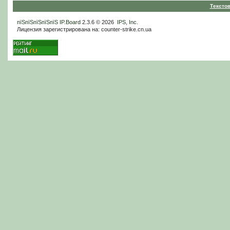
Тексто
пїЅпїЅпїЅпїЅпїЅ
IP.Board
2.3.6 © 2026
IPS, Inc
.
Лицензия зарегистрирована на: counter-strike.cn.ua