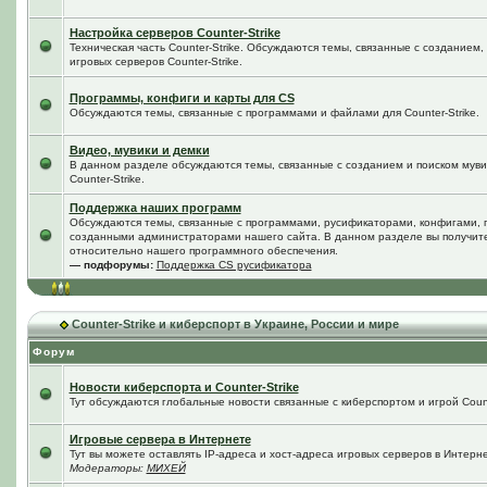
Настройка серверов Counter-Strike
Техническая часть Counter-Strike. Обсуждаются темы, связанные с созданием
игровых серверов Counter-Strike.
Программы, конфиги и карты для CS
Обсуждаются темы, связанные с программами и файлами для Counter-Strike.
Видео, мувики и демки
В данном разделе обсуждаются темы, связанные с созданием и поиском мувик
Counter-Strike.
Поддержка наших программ
Обсуждаются темы, связанные с программами, русификаторами, конфигами, 
созданными администраторами нашего сайта. В данном разделе вы получит
относительно нашего программного обеспечения.
— подфорумы:
Поддержка CS русификатора
Counter-Strike и киберспорт в Украине, России и мире
Форум
Новости киберспорта и Counter-Strike
Тут обсуждаются глобальные новости связанные с киберспортом и игрой Counte
Игровые сервера в Интернете
Тут вы можете оставлять IP-адреса и хост-адреса игровых серверов в Интерне
Модераторы:
МИХЕЙ