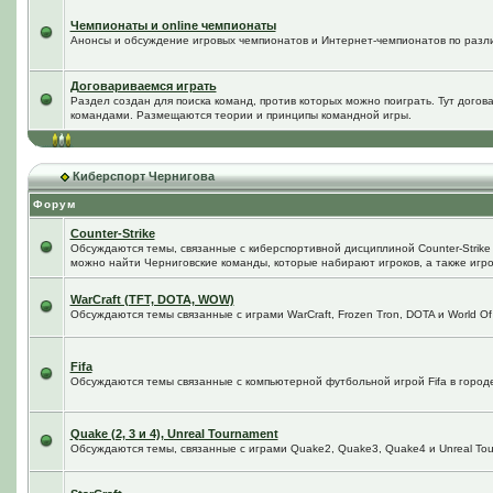
Чемпионаты и online чемпионаты
Анонсы и обсуждение игровых чемпионатов и Интернет-чемпионатов по разл
Договариваемся играть
Раздел создан для поиска команд, против которых можно поиграть. Тут догов
командами. Размещаются теории и принципы командной игры.
Киберспорт Чернигова
Форум
Counter-Strike
Обсуждаются темы, связанные с киберспортивной дисциплиной Counter-Strike в
можно найти Черниговские команды, которые набирают игроков, а также игро
WarCraft (TFT, DOTA, WOW)
Обсуждаются темы связанные с играми WarCraft, Frozen Tron, DOTA и World Of
Fifa
Обсуждаются темы связанные с компьютерной футбольной игрой Fifa в городе 
Quake (2, 3 и 4), Unreal Tournament
Обсуждаются темы, связанные с играми Quake2, Quake3, Quake4 и Unreal Tou