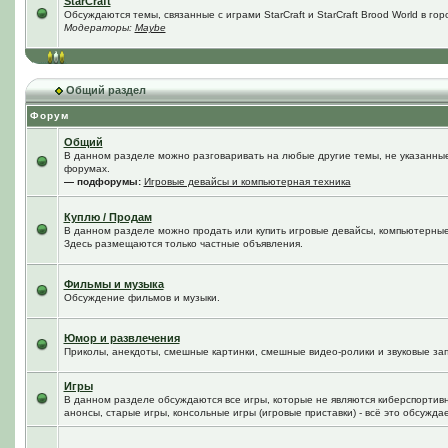
StarCraft
Обсуждаются темы, связанные с играми StarCraft и StarCraft Brood World в го
Модераторы:
Maybe
Общий раздел
Форум
Общий
В данном разделе можно разговаривать на любые другие темы, не указанные 
форумах.
— подфорумы:
Игровые девайсы и компьютерная техника
Куплю / Продам
В данном разделе можно продать или купить игровые девайсы, компьютерные
Здесь размещаются только частные объявления.
Фильмы и музыка
Обсуждение фильмов и музыки.
Юмор и развлечения
Приколы, анекдоты, смешные картинки, смешные видео-ролики и звуковые зап
Игры
В данном разделе обсуждаются все игры, которые не являются киберспортив
анонсы, старые игры, консольные игры (игровые приставки) - всё это обсужда