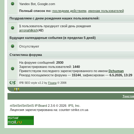
Yandex Bot, Google.com
Полный список по:
последним действиям
,
именам пользователей
Поздравляем с днем рождения наших пользователей:
1
пользователь празднует свой день рождения
arronahilkish
(
42
)
Будущие календарные события (в пределах 5 дней)
Отсутствуют
Статистика форума
На форуме сообщений:
2930
Зарегистрировано пользователей:
1440
Приветствуем последнего зарегистрированного по имени
Dzhuman
Рекорд посещаемости форума —
15144
, зафиксирован —
6.5.2026, 13:29
IPB SEO style v2.2 by
Fisana
© 2006
Тексто
пїЅпїЅпїЅпїЅпїЅ
IP.Board
2.3.6 © 2026
IPS, Inc
.
Лицензия зарегистрирована на: counter-strike.cn.ua