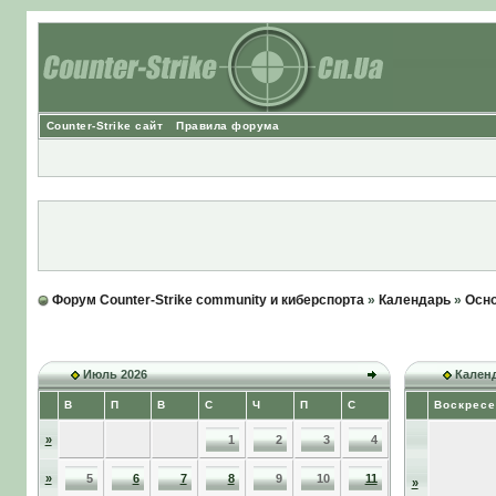
Counter-Strike сайт
Правила форума
Форум Counter-Strike community и киберспорта
»
Календарь
»
Осно
Июль 2026
Календ
В
П
В
С
Ч
П
С
Воскресе
»
1
2
3
4
»
5
6
7
8
9
10
11
»