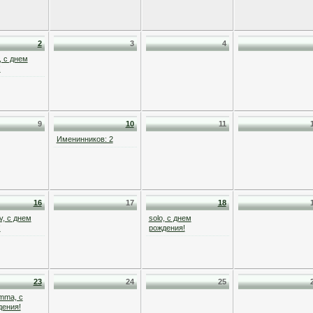
2
3
4
, с днем
!
9
10
11
Именинников: 2
16
17
18
v, с днем
solo, с днем
!
рождения!
23
24
25
mma, с
дения!