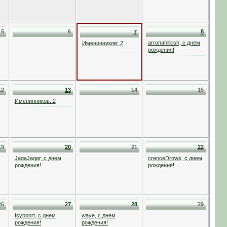
5
6
8
7
arronahilkish, с днем
Именинников: 2
рождения!
12
13
14
15
Именинников: 2
19
20
21
22
JagaJager, с днем
crenceDrows, с днем
рождения!
рождения!
26
27
28
29
fsypport, с днем
waye, с днем
рождения!
рождения!