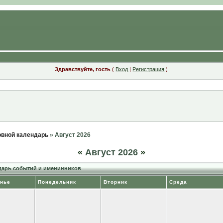
Здравствуйте, гость
(
Вход
|
Регистрация
)
вной календарь
» Август 2026
«
Август 2026
»
арь событий и именинников
нье
Понедельник
Вторник
Среда