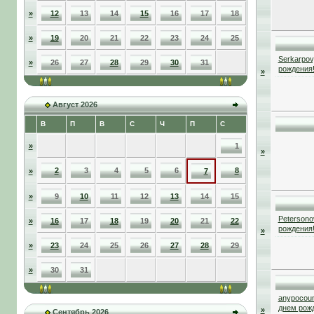
»
12
13
14
15
16
17
18
»
19
20
21
22
23
24
25
Serkarpov
»
26
27
28
29
30
31
рождения
»
Август 2026
В
П
В
С
Ч
П
С
»
1
»
2
3
4
5
6
8
»
7
»
9
10
11
12
13
14
15
Petersono
»
16
17
18
19
20
21
22
рождения
»
»
23
24
25
26
27
28
29
»
30
31
anypocou
днем рож
»
Сентябрь 2026