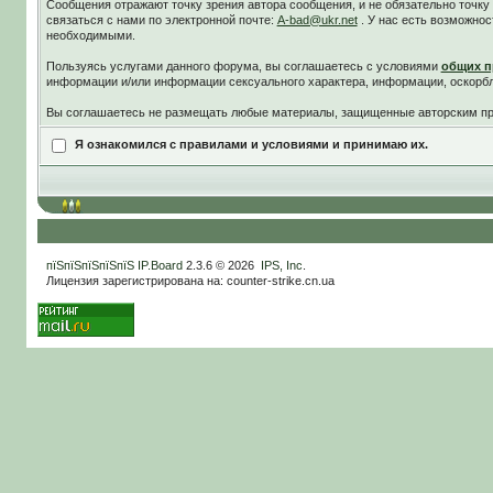
Сообщения отражают точку зрения автора сообщения, и не обязательно точк
связаться с нами по электронной почте:
A-bad@ukr.net
. У нас есть возможнос
необходимыми.
Пользуясь услугами данного форума, вы соглашаетесь c условиями
общих п
информации и/или информации сексуального характера, информации, оскорб
Вы соглашаетесь не размещать любые материалы, защищенные авторским пра
Я ознакомился с правилами и условиями и принимаю их.
пїЅпїЅпїЅпїЅпїЅ
IP.Board
2.3.6 © 2026
IPS, Inc
.
Лицензия зарегистрирована на: counter-strike.cn.ua