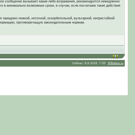
ное сообщение вызывает какие-либо возражения, рекомендуется немедленно
го в минимально возможные сроки, в случае, если посчитаем такие действия
я заведомо ложной, неточной, оскорбительной, вульгарной, непристойной
нформацию, противоречащую законодательным нормам.
Сейчас: 8.8.2026, 7:35
IPBskins.ru