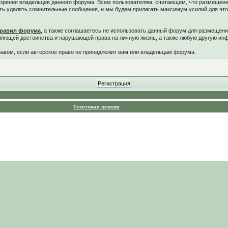
у зрения владельцев данного форума. Всем пользователям, считающим, что размещен
ть удалять сомнительные сообщения, и мы будем прилагать максимум усилий для это
равил форума
, а также соглашаетесь не использовать данный форум для размещени
ляющей достоинства и нарушающей права на личную жизнь, а также любую другую и
вом, если авторское право не принадлежит вам или владельцам форума.
Текстовая версия