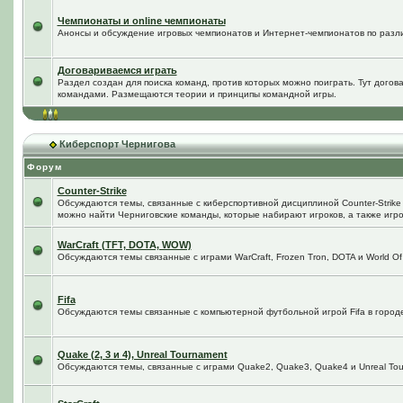
Чемпионаты и online чемпионаты
Анонсы и обсуждение игровых чемпионатов и Интернет-чемпионатов по разл
Договариваемся играть
Раздел создан для поиска команд, против которых можно поиграть. Тут догов
командами. Размещаются теории и принципы командной игры.
Киберспорт Чернигова
Форум
Counter-Strike
Обсуждаются темы, связанные с киберспортивной дисциплиной Counter-Strike в
можно найти Черниговские команды, которые набирают игроков, а также игро
WarCraft (TFT, DOTA, WOW)
Обсуждаются темы связанные с играми WarCraft, Frozen Tron, DOTA и World Of
Fifa
Обсуждаются темы связанные с компьютерной футбольной игрой Fifa в городе 
Quake (2, 3 и 4), Unreal Tournament
Обсуждаются темы, связанные с играми Quake2, Quake3, Quake4 и Unreal Tou