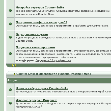
Настройка серверов Counter-Strike
Техническая часть Counter-Strike. Обсуждаются темы, связанные с созданием
игровых серверов Counter-Strike.
Программы, конфиги и карты для CS
Обсуждаются темы, связанные с программами и файлами для Counter-Strike.
Видео, мувики и демки
В данном разделе обсуждаются темы, связанные с созданием и поиском мувик
Counter-Strike.
Поддержка наших программ
Обсуждаются темы, связанные с программами, русификаторами, конфигами, 
созданными администраторами нашего сайта. В данном разделе вы получит
относительно нашего программного обеспечения.
— подфорумы:
Поддержка CS русификатора
Counter-Strike и киберспорт в Украине, России и мире
Форум
Новости киберспорта и Counter-Strike
Тут обсуждаются глобальные новости связанные с киберспортом и игрой Counte
Игровые сервера в Интернете
Тут вы можете оставлять IP-адреса и хост-адреса игровых серверов в Интерне
Модераторы:
МИХЕЙ