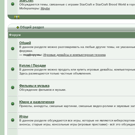
StarCraft
Обсуждаются темы, связанные с играми StarCraft и StarCraft Brood World в го
Модераторы:
Maybe
Общий раздел
Форум
Общий
В данном разделе можно разговаривать на любые другие темы, не указанные 
форумах.
— подфорумы:
Игровые девайсы и компьютерная техника
Куплю / Продам
В данном разделе можно продать или купить игровые девайсы, компьютерные
Здесь размещаются только частные объявления.
Фильмы и музыка
Обсуждение фильмов и музыки.
Юмор и развлечения
Приколы, анекдоты, смешные картинки, смешные видео-ролики и звуковые зап
Игры
В данном разделе обсуждаются все игры, которые не являются киберспортив
анонсы, старые игры, консольные игры (игровые приставки) - всё это обсужда