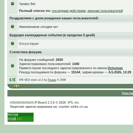
Yandex Bot
Полный список по:
последним действиям
,
именам пользователей
Поздравляем с днем рождения наших пользователей:
Именинников сегодня нет
Будущие календарные события (в пределах 5 дней)
Отсутствуют
Статистика форума
На форуме сообщений:
2930
Зарегистрировано пользователей:
1440
Приветствуем последнего зарегистрированного по имени
Dzhuman
Рекорд посещаемости форума —
15144
, зафиксирован —
6.5.2026, 13:29
IPB SEO style v2.2 by
Fisana
© 2006
Тексто
пїЅпїЅпїЅпїЅпїЅ
IP.Board
2.3.6 © 2026
IPS, Inc
.
Лицензия зарегистрирована на: counter-strike.cn.ua